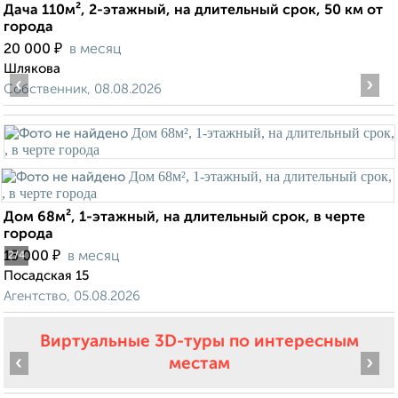
Дача 110м², 2-этажный, на длительный срок, 50 км от
города
₽
20 000
в месяц
Шлякова
‹
›
Собственник, 08.08.2026
Дом 68м², 1-этажный, на длительный срок, в черте
города
₽
15 000
в месяц
2
/4
Посадская 15
Агентство, 05.08.2026
Виртуальные 3D-туры по интересным
‹
›
местам