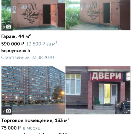
8
Гараж, 44 м²
₽
₽
590 000
13 500
за м²
Бероунская 5
Собственник, 23.08.2020
7
Торговое помещение, 133 м²
₽
75 000
в месяц