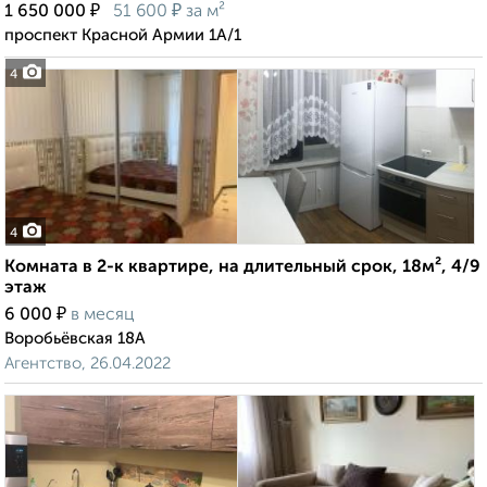
₽
₽
1 650 000
51 600
за м²
проспект Красной Армии 1А/1
4
4
Комната в 2-к квартире, на длительный срок, 18м², 4/9
этаж
₽
6 000
в месяц
Воробьёвская 18А
Агентство, 26.04.2022