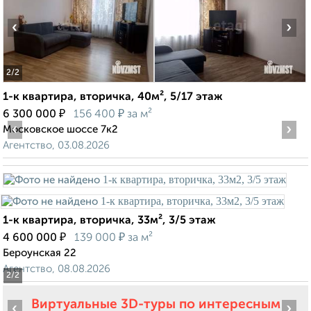
‹
›
2
/2
1-к квартира, вторичка, 40м², 5/17 этаж
₽
₽
6 300 000
156 400
за м²
‹
›
Московское шоссе 7к2
Агентство, 03.08.2026
1-к квартира, вторичка, 33м², 3/5 этаж
₽
₽
4 600 000
139 000
за м²
Бероунская 22
Агентство, 08.08.2026
2
/2
Виртуальные 3D-туры по интересным
‹
›