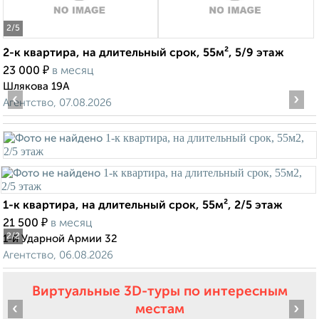
2
/5
2-к квартира, на длительный срок, 55м², 5/9 этаж
₽
23 000
в месяц
Шлякова 19А
‹
›
Агентство, 07.08.2026
1-к квартира, на длительный срок, 55м², 2/5 этаж
₽
21 500
в месяц
2
/2
1-й Ударной Армии 32
Агентство, 06.08.2026
Виртуальные 3D-туры по интересным
‹
›
местам