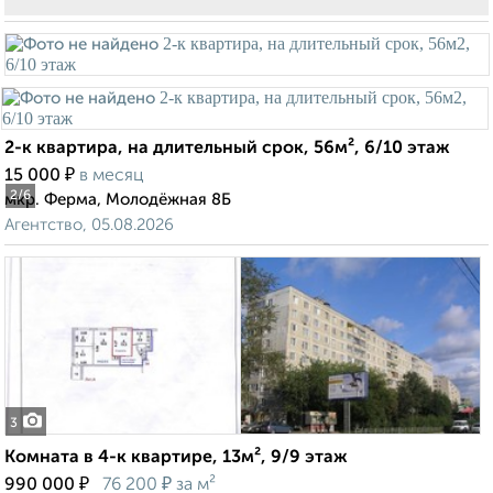
2-к квартира, на длительный срок, 56м², 6/10 этаж
₽
15 000
в месяц
2
/6
мкр. Ферма, Молодёжная 8Б
Агентство, 05.08.2026
3
Комната в 4-к квартире, 13м², 9/9 этаж
₽
₽
990 000
76 200
за м²