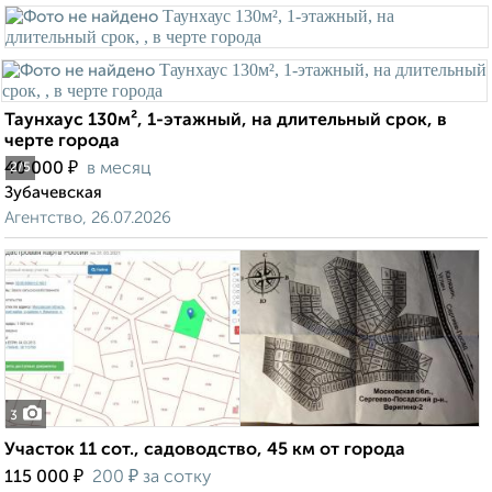
Таунхаус 130м², 1-этажный, на длительный срок, в
черте города
₽
40 000
в месяц
2
/5
Зубачевская
Агентство, 26.07.2026
3
Участок 11 сот., садоводство, 45 км от города
₽
₽
115 000
200
за сотку