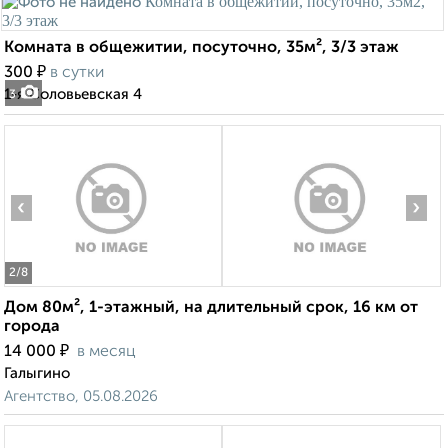
Комната в общежитии, посуточно, 35м², 3/3 этаж
₽
300
в сутки
1-я Соловьевская 4
3
‹
›
2
/8
Дом 80м², 1-этажный, на длительный срок, 16 км от
города
₽
14 000
в месяц
Галыгино
Агентство, 05.08.2026