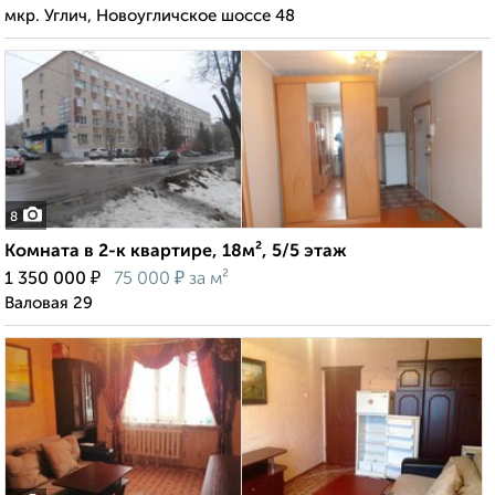
мкр. Углич, Новоугличское шоссе 48
8
Комната в 2-к квартире, 18м², 5/5 этаж
₽
₽
1 350 000
75 000
за м²
Валовая 29