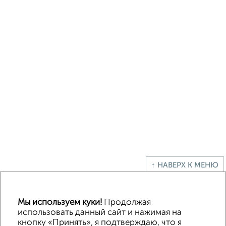
↑ НАВЕРХ К МЕНЮ
Без посредников
В деревне
Каркасный
Из бруса
Из сип панелей
Деревянный
Готовый дом
Под ключ
Загородный
Мы используем куки!
Продолжая
использовать данный сайт и нажимая на
кнопку «Принять», я подтверждаю, что я