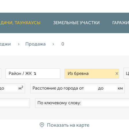
 ДАЧИ, ТАУНХАУСЫ
ЗЕМЕЛЬНЫЕ УЧАСТКИ
ГАРАЖ
теджи
Продажа
0
×
×
×
Ц
до
м²
Расстояние до города от
до
км
По ключевому слову:
Показать на карте