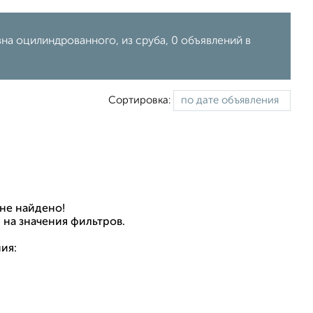
на оцилиндрованного, из сруба, 0 объявлений в
Сортировка:
не найдено!
 на значения фильтров.
ия: