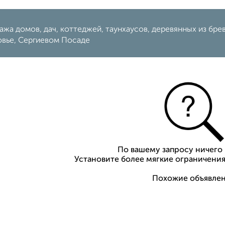
жа домов, дач, коттеджей, таунхаусов, деревянных из брев
вье, Сергиевом Посаде
По вашему запросу ничего 
Установите более мягкие ограничения
Похожие объявлен