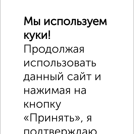
Поликлиники
Фитнес
Кафе
Мы используем
куки!
Продолжая
использовать
данный сайт и
нажимая на
кнопку
«Принять», я
подтверждаю,
Похожие предложения рядом