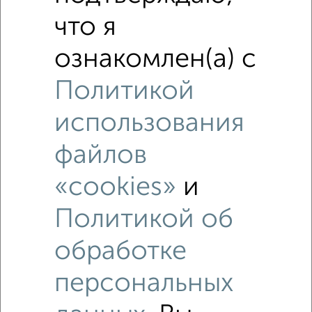
2‑комнатные квартиры недалеко от Шлякова 19
что я
ознакомлен(а) с
Политикой
использования
файлов
«cookies»
и
Политикой об
обработке
персональных
Рядом, с меньшей ценой