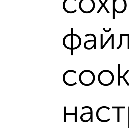
сохр
Воробьёвская 23
Агентство, 07.08.2026
фай
‹
›
2
/3
cook
2-к квартира, на длительный срок, 52м², 3/9 этаж
₽
16 000
в месяц
мкр. Углич, Дружбы 13А
Агентство, 07.08.2026
наст
‹
›