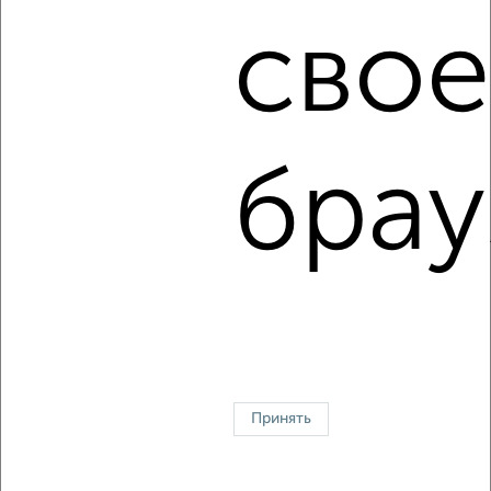
свое
2
/4
2-к квартира, на длительный срок, 58м², 3/5 этаж
₽
14 000
в месяц
Вознесенская 44
Агентство, 07.08.2026
брау
1 / 3
2
↑ НАВЕРХ К МЕНЮ
Однокомнатные
Двухкомнатные
3‑комнатные
Квартиры студии
Без посредников
На длительный срок
На сутки
Без мебели
Принять
Контакты
Политика конфиденциальности
Пользовательское соглашение