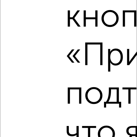
кноп
‹
›
2
/5
2-к квартира, на длительный срок, 52м², 4/5 этаж
«При
₽
23 000
в месяц
Вознесенская 44
Агентство, 08.08.2026
под
‹
›
2
/5
что 
2-к квартира, на длительный срок, 55м², 2/5 этаж
₽
20 000
в месяц