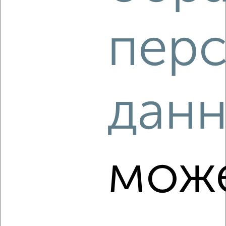
пер
‹
›
2
/4
дан
2-к квартира, на длительный срок, 60м², 3/17 этаж
₽
14 000
в месяц
проспект Красной Армии 218
Агентство, 07.08.2026
мож
‹
›
2
/4