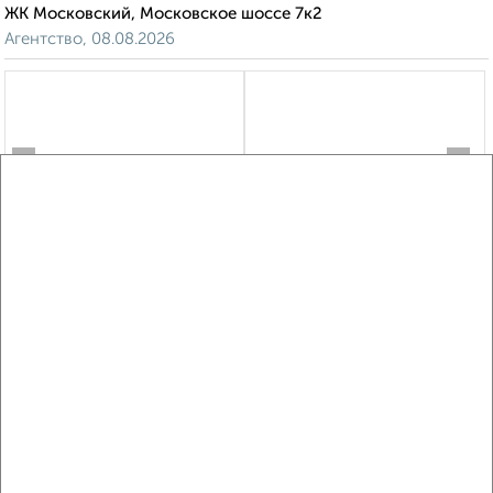
ЖК Московский, Московское шоссе 7к2
Агентство, 08.08.2026
‹
›
2
/5
2-к квартира, на длительный срок, 51м², 4/9 этаж
₽
16 000
в месяц
Новоугличское шоссе 17
Агентство, 08.08.2026
‹
›