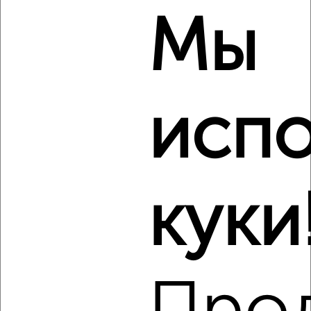
Мы
2
/8
2-к квартира, на длительный срок, 50м², 5/9 этаж
₽
16 000
в месяц
Шлякова 19
испо
Агентство, 08.08.2026
Виртуальные 3D-туры по музеям и объектам
культуры
куки
‹
›
2
/4