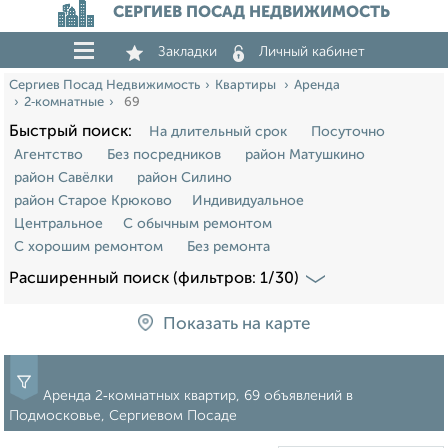
СЕРГИЕВ ПОСАД НЕДВИЖИМОСТЬ
Закладки
Личный кабинет
Сергиев Посад Недвижимость
Квартиры
Аренда
2‑комнатные
69
Быстрый поиск:
На длительный срок
Посуточно
Агентство
Без посредников
район Матушкино
район Савёлки
район Силино
район Старое Крюково
Индивидуальное
Центральное
С обычным ремонтом
С хорошим ремонтом
Без ремонта
Расширенный поиск (фильтров: 1/30)
Показать на карте
Аренда 2‑комнатных квартир, 69 объявлений в
Подмосковье, Сергиевом Посаде