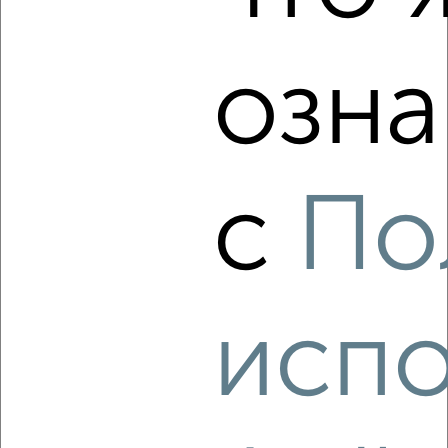
Вознесенская 44А
Агентство, 08.08.2026
озна
‹
›
с
По
2
/4
2-к квартира, на длительный срок, 68м², 8/22 этаж
₽
30 000
в месяц
район Силино район, мкр. 11-й микрорайон, к1114
Агентство, 08.08.2026
испо
‹
›