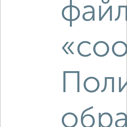
фай
2
/4
2-к квартира, на длительный срок, 50м², 7/14 этаж
₽
27 000
в месяц
мкр. Восточный, 6
«coo
Агентство, 08.08.2026
Поли
‹
›
2
/6
2-к квартира, на длительный срок, 48м², 4/9 этаж
обра
₽
14 000
в месяц
Шлякова 19
Агентство, 07.08.2026