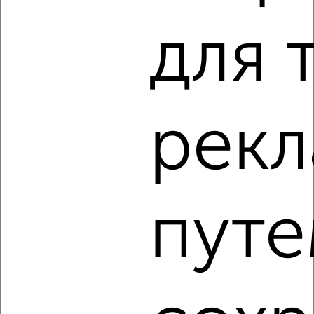
‹
›
для 
2
/4
2-к квартира, на длительный срок, 52м², 3/9 этаж
₽
16 500
в месяц
рек
проспект Красной Армии 48А
Агентство, 07.08.2026
путе
‹
›
2
/5
2-к квартира, на длительный срок, 48м², 2/5 этаж
₽
16 000
в месяц