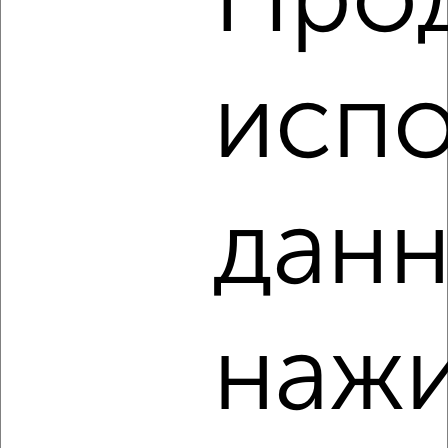
Про
2-к квартира, на длительный срок, 50м², 3/9 этаж
₽
14 000
в месяц
проспект Красной Армии 185/27
Агентство, 08.08.2026
испо
‹
›
данн
2
/7
2-к квартира, на длительный срок, 52м², 4/5 этаж
₽
22 000
в месяц
нажи
ЖК Вознесенский, Вознесенская 48
Агентство, 08.08.2026