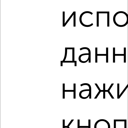
Собственник, 07.08.2026
испо
‹
›
данн
2
/8
3-к квартира, на длительный срок, 67м², 3/5 этаж
₽
17 000
в месяц
нажи
Юбилейная 9
Собственник, 07.08.2026
кноп
‹
›