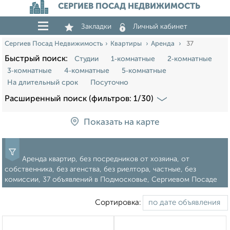
СЕРГИЕВ ПОСАД НЕДВИЖИМОСТЬ
Закладки
Личный кабинет
Сергиев Посад Недвижимость
Квартиры
Аренда
37
Быстрый поиск:
Студии
1‑комнатные
2‑комнатные
3‑комнатные
4‑комнатные
5‑комнатные
На длительный срок
Посуточно
Расширенный поиск (фильтров: 1/30)
Показать на карте
Аренда квартир, без посредников от хозяина, от
собственника, без агенства, без риелтора, частные, без
комиссии, 37 объявлений в Подмосковье, Сергиевом Посаде
Сортировка: