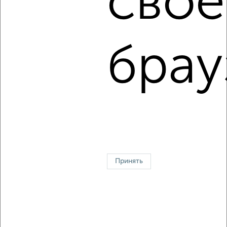
свое
2-к квартира, на длительный срок, 49м², 3/5 этаж
₽
23 000
в месяц
Вознесенская 84
Собственник, 03.08.2026
брау
1 / 2
2
↑ НАВЕРХ К МЕНЮ
Однокомнатные
Двухкомнатные
3‑комнатные
Квартиры студии
Без посредников
На длительный срок
На сутки
Без мебели
Принять
Контакты
Политика конфиденциальности
Пользовательское соглашение
Сергиев Посад, проспект Красной Армии 171
© 2015–2026
Сайт-доска объявлений недвижимости
О проекте
Реклама на портале
Новости
Статьи
Блог
Риэлторы
Агентства