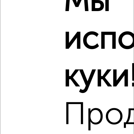
Мы
1-к квартира, на длительный срок, 35м², 3/5 этаж
₽
17 000
в месяц
мкр. Звёздочка, Октябрьская 2
испо
Собственник, 07.08.2026
Виртуальные 3D-туры по музеям и объектам
культуры
куки
‹
›
Про
2
/3
1-к квартира, на длительный срок, 35м², 5/5 этаж
₽
16 000
в месяц
Михеенко 6