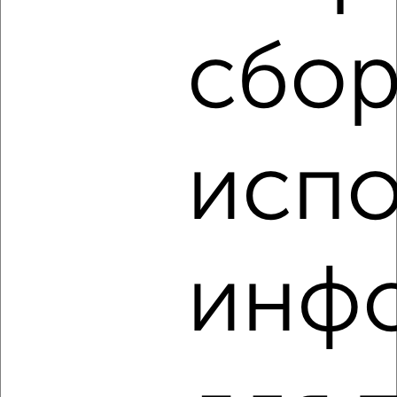
3
Собственник, 05.08.2026
сбор
‹
›
испо
2
/4
1-к квартира, на длительный срок, 35м², 4/5 этаж
₽
18 000
в месяц
1-й Ударной Армии 38
инф
Собственник, 04.08.2026
‹
›