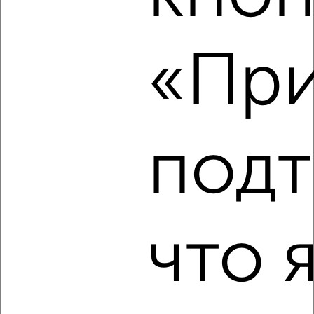
2
/6
2-к квартира, на длительный срок, 49м², 5/9 этаж
«При
₽
24 000
в месяц
мкр. Углич, Новоугличское шоссе 52
Собственник, 06.08.2026
подт
‹
›
2
/4
что 
1-к квартира, на длительный срок, 35м², 3/5 этаж
₽
15 000
в месяц
проспект Красной Армии 180
Собственник, 06.08.2026