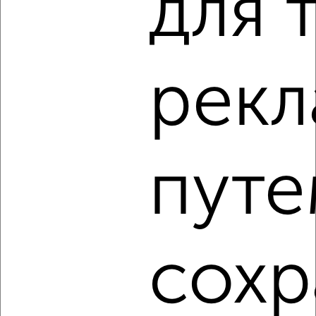
для 
2
/5
1-к квартира, на длительный срок, 39м², 4/9 этаж
₽
18 000
в месяц
рек
Вознесенская 78
Собственник, 04.08.2026
путе
‹
›
2
/4
1-к квартира, на длительный срок, 39м², 5/9 этаж
сохр
₽
19 000
в месяц
проспект Красной Армии 7
Собственник, 04.08.2026