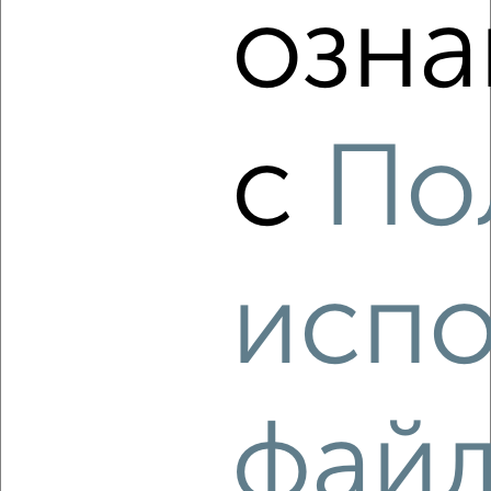
озна
‹
›
с
По
2
/3
1-к квартира, на длительный срок, 35м², 3/5 этаж
₽
15 000
в месяц
проезд Строителей 1
Собственник, 06.08.2026
испо
‹
›
фай
2
/6