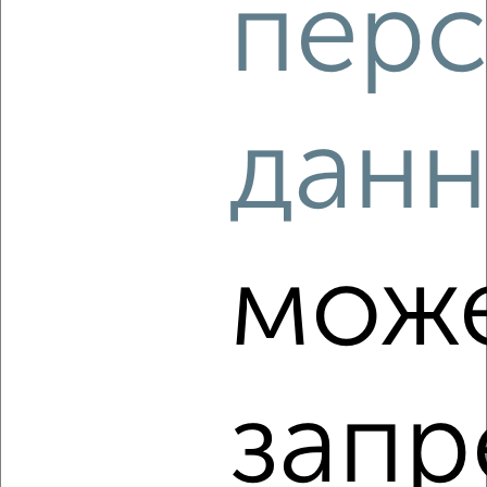
перс
‹
›
2
/4
дан
1-к квартира, на длительный срок, 35м², 2/5 этаж
₽
12 000
в месяц
Вознесенская 44
Собственник, 05.08.2026
мож
‹
›
запр
2
/5
1-к квартира, на длительный срок, 35м², 3/5 этаж
₽
15 000
в месяц