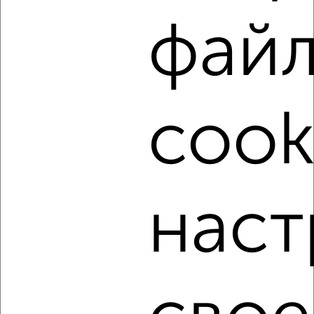
фай
‹
›
2
/6
cook
2-к квартира, на длительный срок, 55м², 2/5 этаж
₽
17 000
в месяц
ЖК Вознесенский, Вознесенская 48
Собственник, 03.08.2026
наст
‹
›
2
/7