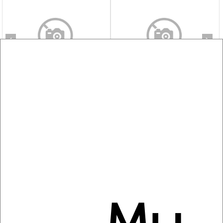
‹
›
2
/8
3-к квартира, на длительный срок, 65м², 6/9 этаж
₽
27 000
в месяц
мкр. Звёздочка, 1-я Рыбная 82
Собственник, 07.08.2026
‹
›
2
/5