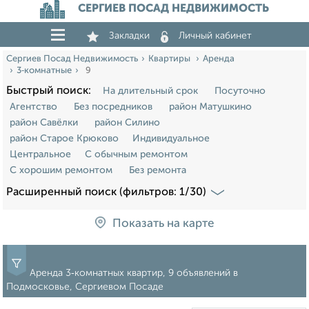
СЕРГИЕВ ПОСАД НЕДВИЖИМОСТЬ
Закладки
Личный кабинет
Сергиев Посад Недвижимость
Квартиры
Аренда
3‑комнатные
9
Быстрый поиск:
На длительный срок
Посуточно
Агентство
Без посредников
район Матушкино
район Савёлки
район Силино
район Старое Крюково
Индивидуальное
Центральное
С обычным ремонтом
С хорошим ремонтом
Без ремонта
Расширенный поиск (фильтров: 1/30)
Показать на карте
Аренда 3‑комнатных квартир, 9 объявлений в
Подмосковье, Сергиевом Посаде