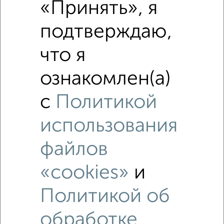
«Принять», я
Собственник, 06.08.2026
подтверждаю,
что я
‹
›
ознакомлен(а)
2
/5
с
Политикой
3-к квартира, на длительный срок, 68м², 13/22 этаж
₽
использования
32 000
в месяц
район Силино район, мкр. 11-й микрорайон, к1135
Агентство, 06.08.2026
файлов
«cookies»
и
Политикой об
‹
›
обработке