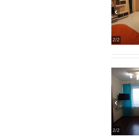
‹
2
/2
‹
2
/2