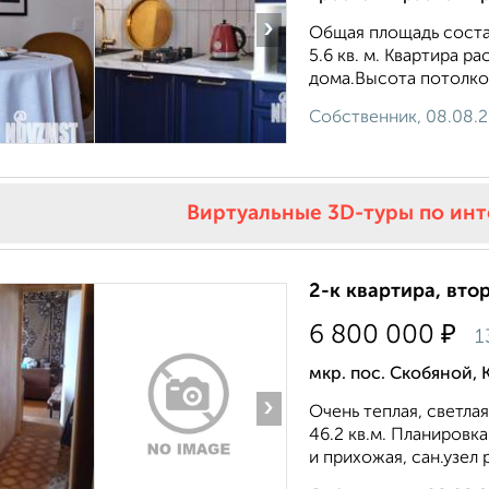
›
Общая площадь составл
5.6 кв. м. Квартира 
дома.Высота потолков
Собственник, 08.08.
Виртуальные 3D-туры по ин
2-к квартира, втор
₽
6 800 000
1
мкр. пос. Скобяной, 
›
Очень теплая, светла
46.2 кв.м. Планировк
и прихожая, сан.узел 