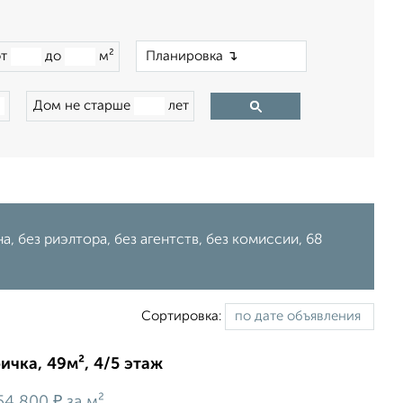
×
от
до
м²
Дом не старше
лет
, без риэлтора, без агентств, без комиссии, 68
Сортировка:
ичка, 49м², 4/5 этаж
₽
54 800
за м²