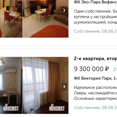
ЖК Эко-Парк Вифанс
›
Один собственник. Бе
куплена у застройщик
шумоизоляцией, конди
Собственник, 08.08.
2-к квартира, втор
₽
9 300 000
2
ЖК Виктория Парк, 1
›
Идеальное расположе
Лавры: наслаждайтес
Основные характеристи
Собственник, 08.08.