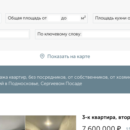
×
Общая площадь от
до
м²
Площадь кухни 
По ключевому слову:
Показать на карте
жа квартир, без посредников, от собственников, от хозяина
ий в Подмосковье, Сергиевом Посаде
3-к квартира, втор
₽
7 600 000
1