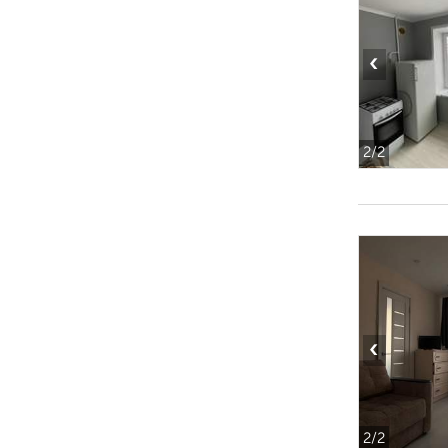
‹
2
/2
‹
2
/2