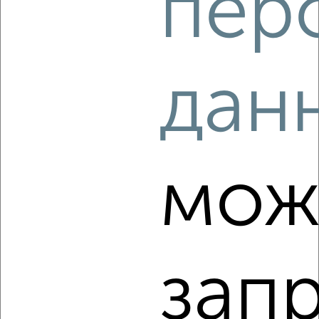
пер
6
дан
Комната в 2-к квартире, на длительный срок, 20м²,
4/10 этаж
₽
6 000
в месяц
мкр. Ферма, Молодёжная 8Б
Агентство, 13.08.2022
мож
зап
4
Комната в 2-к квартире, на длительный срок, 17м², 2/5
этаж