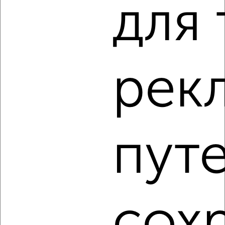
для 
7
Комната в 2-к квартире, на длительный срок, 18м², 3/4
этаж
рек
₽
7 000
в месяц
проспект Красной Армии 201
Агентство, 11.08.2022
пут
3
сох
Комната в 2-к квартире, на длительный срок, 18м², 4/6
этаж