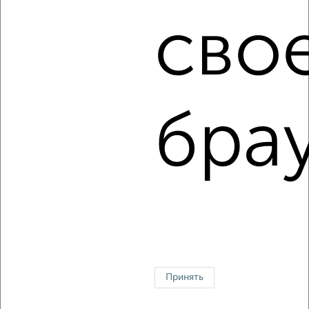
сво
4
Комната в 2-к квартире, на длительный срок, 18м², 5/9
этаж
₽
7 000
в месяц
брау
Воробьёвская 10
Агентство, 11.08.2022
1 / 4
2
↑ НАВЕРХ К МЕНЮ
В общежитии
В коммуналке
Без посредников
На сутки
Принять
Контакты
Политика конфиденциальности