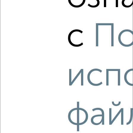
4
с
По
Комната в 2-к квартире, на длительный срок, 20м²,
10/17 этаж
₽
6 000
в месяц
проспект Красной Армии 247
Агентство, 13.08.2022
исп
фай
5
Комната в 2-к квартире, на длительный срок, 17м², 2/5
этаж
₽