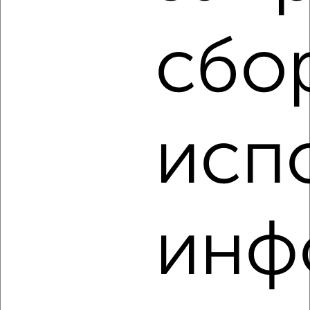
₽
6 000
в месяц
Воробьёвская 17А
Агентство, 13.08.2022
сбо
исп
4
Комната в 2-к квартире, на длительный срок, 18м², 3/4
этаж
₽
7 000
в месяц
инф
Толстого 4Б
Агентство, 11.08.2022