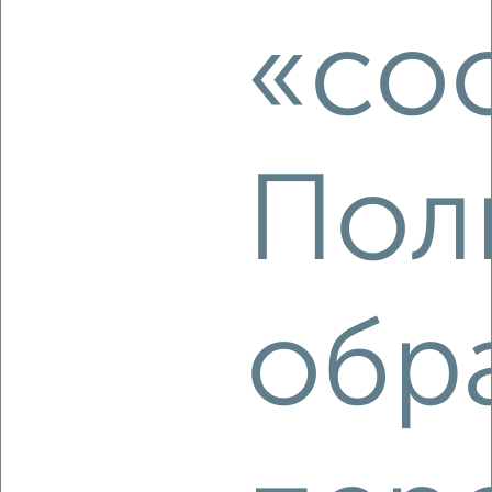
6 500
в месяц
мкр. Углич, Дружбы 6А
«coo
Агентство, 13.08.2022
Пол
6
Комната в 2-к квартире, на длительный срок, 71м², 2/5
этаж
обр
₽
5 500
в месяц
Карла Либкнехта 4
Агентство, 13.08.2022