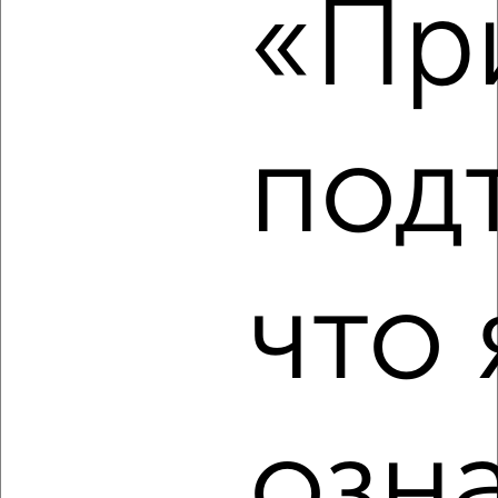
«При
мкр. Углич, Новоугличское шоссе 52А
Агентство, 15.08.2022
под
2
Комната в 2-к квартире, на длительный срок, 13м², 2/5
что 
этаж
₽
6 000
в месяц
мкр. Углич, Дружбы 1
Агентство, 15.08.2022
озн