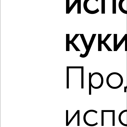
исп
культуры
куки
2
Про
Комната в 2-к квартире, на длительный срок, 13м², 2/6
этаж
₽
6 000
в месяц
Хотьковский проезд 18
Агентство, 15.08.2022
исп