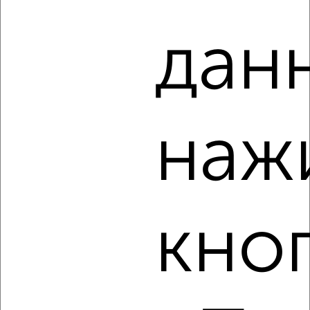
дан
4
Комната в 2-к квартире, на длительный срок, 13м², 2/5
этаж
₽
7 000
в месяц
проспект Красной Армии 180
наж
Агентство, 15.08.2022
кно
2
Комната в 2-к квартире, на длительный срок, 12м², 3/9
этаж
₽
6 000
в месяц