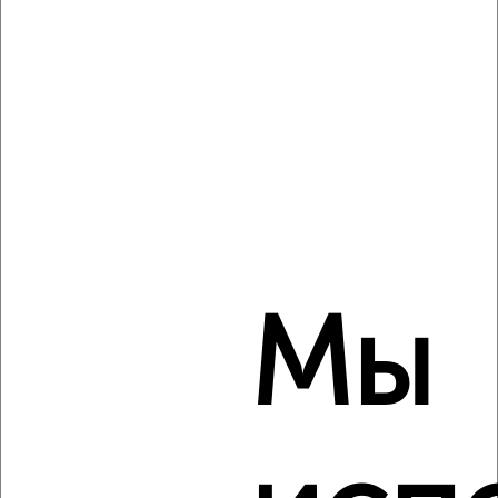
этаж
₽
6 000
в месяц
Куликова 15
Агентство, 16.08.2022
3
Мы
Комната в 2-к квартире, на длительный срок, 50м², 3/5
этаж
₽
6 500
в месяц
Валовая 28
Агентство, 16.08.2022
Виртуальные 3D-туры по музеям и объектам