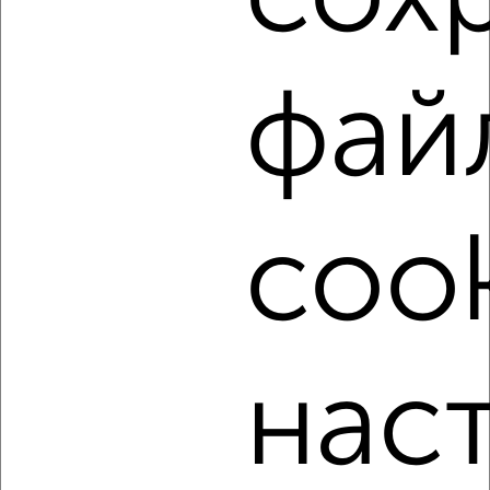
₽
7 000
в месяц
Леонида Булавина 5/23
Агентство, 11.08.2022
фай
cook
3
Комната в 2-к квартире, на длительный срок, 18м², 4/5
этаж
₽
7 000
в месяц
ЖК Вознесенский, Вознесенская 48
нас
Агентство, 11.08.2022