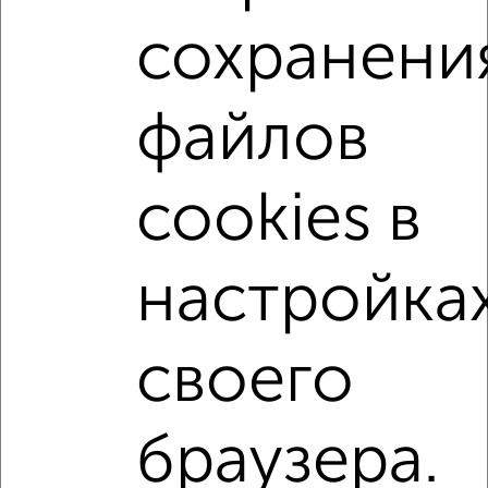
сохранени
1-к квартиры
Поиск по схожим параметрам:
файлов
на улице Московское шоссе
не первый этаж
с балконом
с центральным отоплением
cookies в
Вторичное жилье
в панельном доме
с раздельным санузлом
Цена до 5 000 000 руб.
настройка
площадью до 40 м²
С панорамными окнами
своего
↑ НАВЕРХ К МЕНЮ
Однокомнатные
Двухкомнатные
Трехкомнатные
4‑комнатные
Квартиры студии
От застройщика
Без посредников
Вторичное жилье
браузера.
В новостройке
В строящемся доме
В новом доме