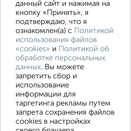
данный сайт и нажимая на
кнопку «Принять», я
подтверждаю, что я
ознакомлен(а) с
Политикой
использования файлов
«cookies»
и
Политикой об
обработке персональных
данных
. Вы можете
запретить сбор и
↑ НАВЕРХ К МЕНЮ
использование
Машиноместа в паркинге
Без посредников
информации для
таргетинга рекламы путем
Контакты
Политика конфиденциальности
запрета сохранения файлов
Пользовательское соглашение
cookies в настройках
Сергиев Посад, проспект Красной Армии 171
© 2015–2026
Сайт-доска объявлений недвижимости
О проекте
своего браузера.