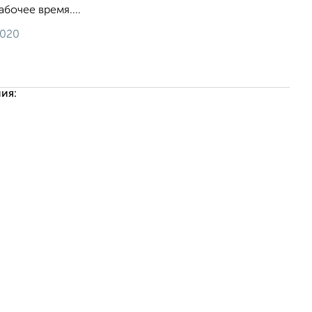
бочее время....
2020
ия: