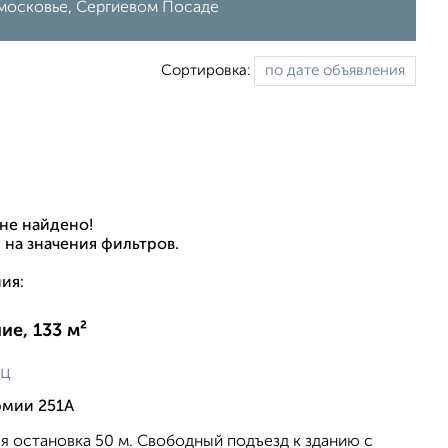
московье, Сергиевом Посаде
Сортировка:
не найдено!
 на значения фильтров.
ия:
е, 133 м²
яц
рмии 251А
я остановка 50 м. Свободный подъезд к зданию с