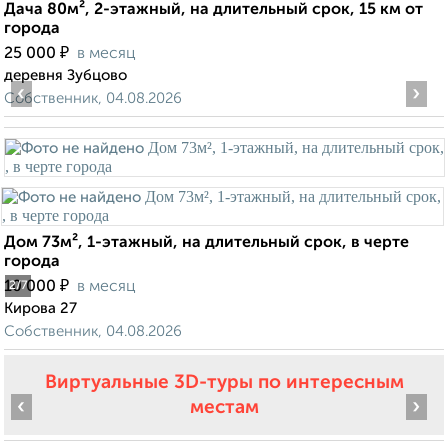
Дача 80м², 2-этажный, на длительный срок, 15 км от
города
₽
25 000
в месяц
деревня Зубцово
‹
›
Собственник, 04.08.2026
Дом 73м², 1-этажный, на длительный срок, в черте
города
₽
10 000
в месяц
2
/7
Кирова 27
Собственник, 04.08.2026
Виртуальные 3D-туры по интересным
‹
›
местам