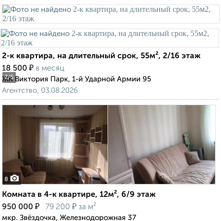
2-к квартира, на длительный срок, 55м², 2/16 этаж
₽
18 500
в месяц
2
/5
ЖК Виктория Парк, 1-й Ударной Армии 95
Агентство, 03.08.2026
8
Комната в 4-к квартире, 12м², 6/9 этаж
₽
₽
950 000
79 200
за м²
мкр. Звёздочка, Железнодорожная 37