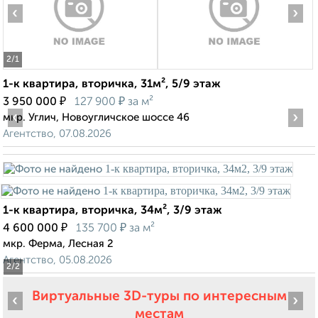
‹
›
2
/1
1-к квартира, вторичка, 31м², 5/9 этаж
₽
₽
3 950 000
127 900
за м²
‹
›
мкр. Углич, Новоугличское шоссе 46
Агентство, 07.08.2026
1-к квартира, вторичка, 34м², 3/9 этаж
₽
₽
4 600 000
135 700
за м²
мкр. Ферма, Лесная 2
Агентство, 05.08.2026
2
/2
Виртуальные 3D-туры по интересным
‹
›
местам