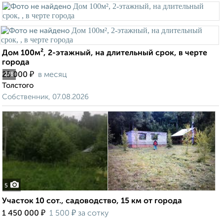
Дом 100м², 2-этажный, на длительный срок, в черте
города
₽
25 000
в месяц
2
/8
Толстого
Собственник, 07.08.2026
5
Участок 10 сот., садоводство, 15 км от города
₽
₽
1 450 000
1 500
за сотку