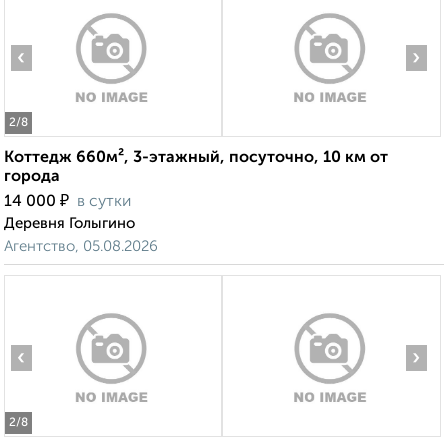
‹
›
2
/8
Коттедж 660м², 3-этажный, посуточно, 10 км от
города
₽
14 000
в сутки
Деревня Голыгино
Агентство, 05.08.2026
‹
›
2
/8