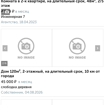
Комната в 2-к квартире, на длительный срок, 48м², 2/5
этаж
₽
4 999
в месяц
4
Инженерная 7
Агентство, 18.04.2023
‹
›
2
/6
Дом 120м², 2-этажный, на длительный срок, 10 км от
города
₽
45 000
в месяц
слободка деревня
Собственник, 04.08.2026