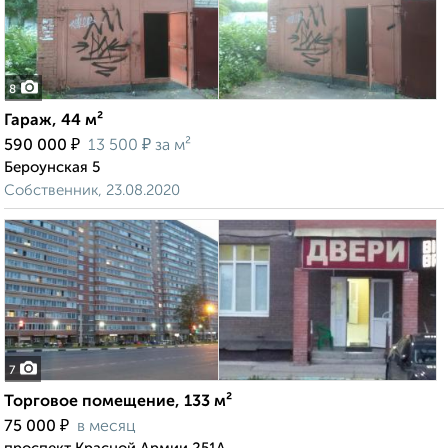
8
Гараж, 44 м²
₽
₽
590 000
13 500
за м²
Бероунская 5
Собственник, 23.08.2020
7
Торговое помещение, 133 м²
₽
75 000
в месяц