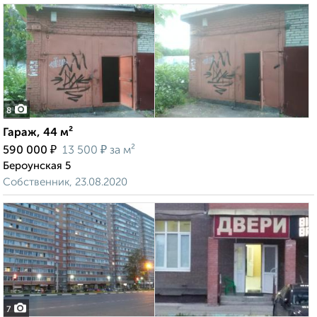
8
Гараж, 44 м²
₽
₽
590 000
13 500
за м²
Бероунская 5
Собственник, 23.08.2020
7