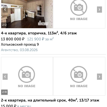
‹
›
2
/2
4-к квартира, вторичка, 113м², 4/6 этаж
₽
₽
13 800 000
121 900
за м²
Хотьковский проезд 9
Агентство, 03.08.2026
‹
›
2
/8
2-к квартира, на длительный срок, 40м², 13/17 этаж
₽
15 000
в месяц