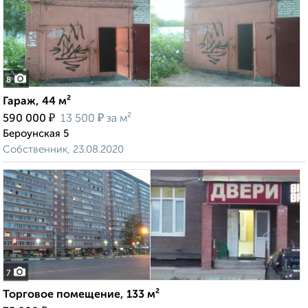
8
Гараж, 44 м²
₽
₽
590 000
13 500
за м²
Бероунская 5
Собственник, 23.08.2020
7
Торговое помещение, 133 м²