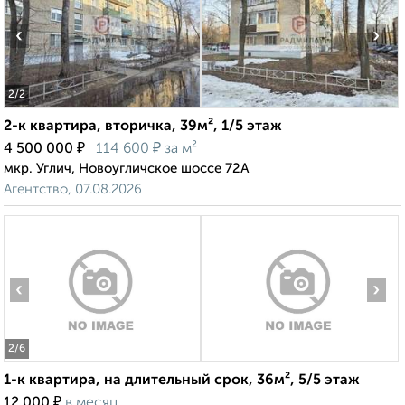
‹
›
2
/2
2-к квартира, вторичка, 39м², 1/5 этаж
₽
₽
4 500 000
114 600
за м²
мкр. Углич, Новоугличское шоссе 72А
Агентство, 07.08.2026
‹
›
2
/6
1-к квартира, на длительный срок, 36м², 5/5 этаж
₽
12 000
в месяц