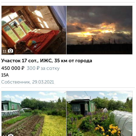
11
Участок 17 сот., ИЖС, 35 км от города
₽
₽
450 000
300
за сотку
15А
Собственник, 29.03.2021