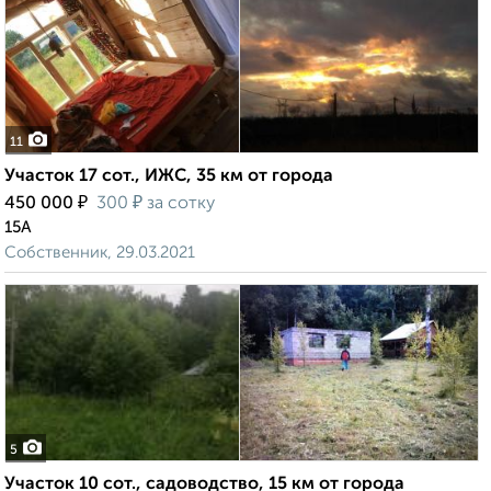
11
Участок 17 сот., ИЖС, 35 км от города
₽
₽
450 000
300
за сотку
15А
Собственник, 29.03.2021
5
Участок 10 сот., садоводство, 15 км от города