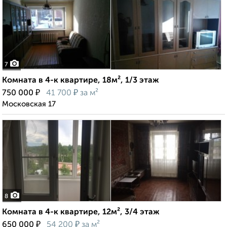
7
Комната в 4-к квартире, 18м², 1/3 этаж
₽
₽
750 000
41 700
за м²
Московская 17
8
Комната в 4-к квартире, 12м², 3/4 этаж
₽
₽
650 000
54 200
за м²