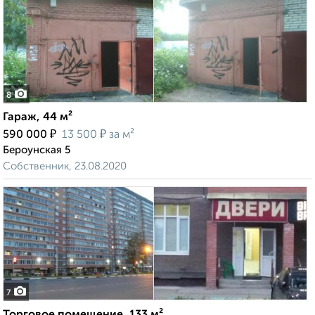
8
Гараж, 44 м²
₽
₽
590 000
13 500
за м²
Бероунская 5
Собственник, 23.08.2020
7