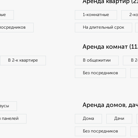
Аренда квартир (2
ные
1‑комнатные
2‑к
посредников
На длительный срок
Аренда комнат (11
В 2‑к квартире
В общежитии
В 2
Без посредников
Аренда домов, дач
аусы
п панелей
Дома
Дачи
Без посредников