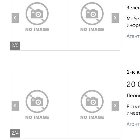
Зелё
‹
›
Мебел
инфра
Агент
2
/5
1-к 
20 
Леон
‹
›
Есть 
имеет
Агент
2
/4