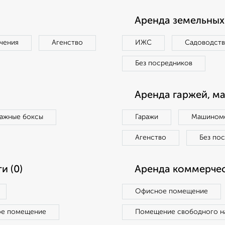
Аренда земельных 
чения
Агенство
ИЖС
Садоводст
Без посредников
Аренда гаржей, м
ражные боксы
Гаражи
Машиноме
Агенство
Без по
и (0)
Аренда коммерчес
Офисное помещение
ое помещение
Помещение свободного н