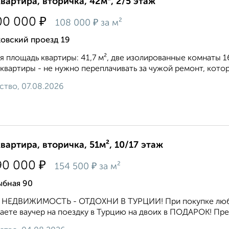
квартира, вторичка, 42м², 2/5 этаж
₽
00 000
₽
108 000
за м²
овский проезд 19
 площадь квартиры: 41,7 м², две изолированные комнаты 16,
квартиры - не нужно переплачивать за чужой ремонт, котор
ство, 07.08.2026
квартира, вторичка, 51м², 10/17 этаж
₽
90 000
₽
154 500
за м²
ыбная 90
 НЕДВИЖИМОСТЬ - ОТДОХНИ В ТУРЦИИ! При покупке любой
аете ваучер на поездку в Турцию на двоих в ПОДАРОК! Пр