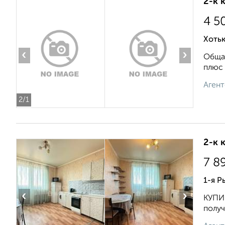
2-к 
4 5
Хотьк
‹
›
Общая
плюс 
Агент
2
/1
2-к 
7 8
1-я Р
‹
›
КУПИ
получ