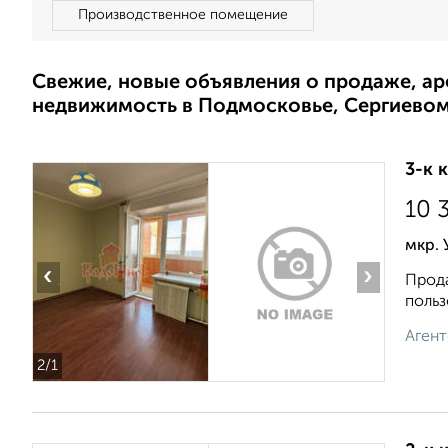
Производственное помещение
Свежие, новые объявления о продаже, а
недвижимость в Подмосковье, Сергиево
3-к 
10 
мкр. 
‹
›
Прода
польз
Агент
2
/1