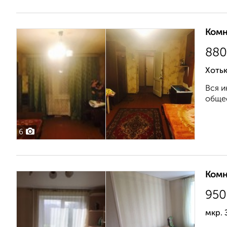
Комн
880
Хоть
Вся и
общес
6
Комн
950
мкр. 