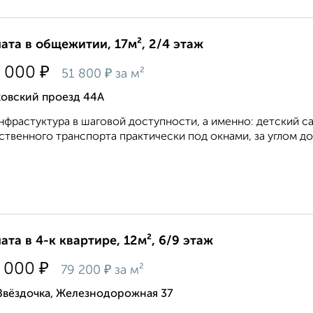
ата в общежитии, 17м², 2/4 этаж
₽
 000
₽
51 800
за м²
ковский проезд 44А
нфрастуктура в шаговой доступности, а именно: детский са
твенного транспорта практически под окнами, за углом дом
ата в 4-к квартире, 12м², 6/9 этаж
₽
 000
₽
79 200
за м²
Звёздочка, Железнодорожная 37