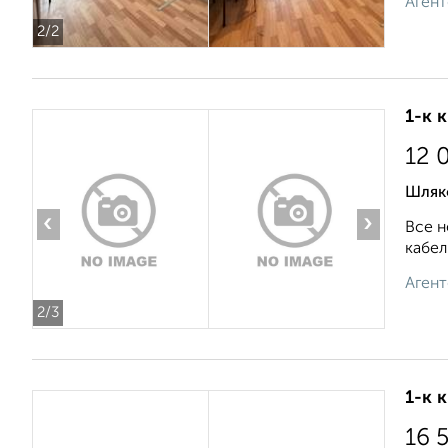
Агент
2
/2
1-к 
12 
Шляк
‹
›
Все н
кабел
Агент
2
/3
1-к 
16 