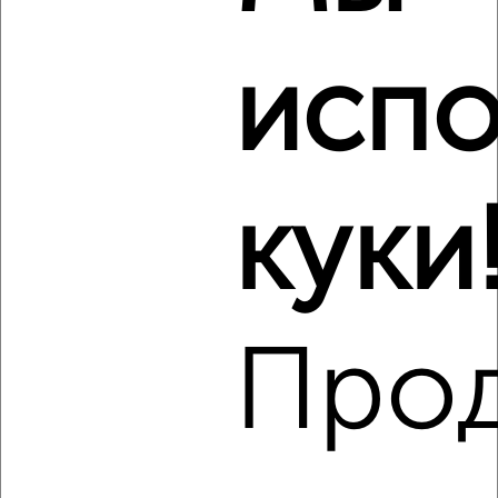
проспект Красной Армии 180
Агентство, 05.08.2026
испо
Виртуальные 3D-туры по музеям и объектам
культуры
куки
‹
›
2
/3
Про
1-к квартира, на длительный срок, 36м², 2/5 этаж
₽
13 500
в месяц
мкр. Углич, Новоугличское шоссе 66
Агентство, 05.08.2026