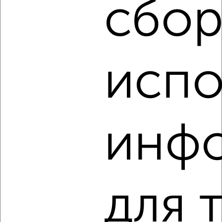
сбор
‹
›
испо
2
/3
1-к квартира, на длительный срок, 40м², 3/14 этаж
₽
15 000
в месяц
Вознесенская 80
Агентство, 05.08.2026
инф
‹
›
для 
2
/4