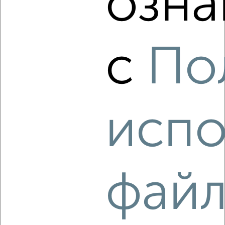
озна
‹
›
2
/3
с
По
1-к квартира, на длительный срок, 38м², 7/9 этаж
₽
13 500
в месяц
Кирпичная 27
Агентство, 05.08.2026
испо
‹
›
фай
2
/8
1-к квартира, на длительный срок, 35м², 4/6 этаж
₽
13 000
в месяц
Карла Либкнехта 9/38