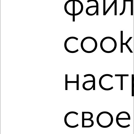
фай
‹
›
2
/6
cook
1-к квартира, на длительный срок, 38м², 3/6 этаж
₽
12 500
в месяц
Карла Либкнехта 9/38
Агентство, 05.08.2026
наст
‹
›
свое
2
/8
1-к квартира, на длительный срок, 38м², 3/5 этаж
₽
12 000
в месяц