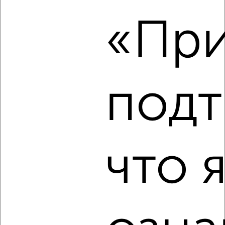
₽
15 000
в месяц
«При
Воробьёвская 3А
Агентство, 05.08.2026
подт
‹
›
2
/7
1-к квартира, на длительный срок, 40м², 3/4 этаж
что 
₽
13 000
в месяц
ЖК Донской, Сергиевская 13
Агентство, 05.08.2026