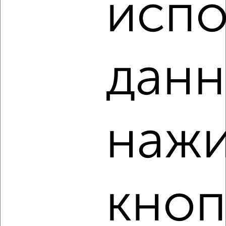
испо
‹
›
данн
2
/3
1-к квартира, на длительный срок, 36м², 2/5 этаж
₽
13 000
в месяц
Инженерная 7
Агентство, 05.08.2026
нажи
‹
›
кноп
2
/9
1-к квартира, на длительный срок, 52м², 7/9 этаж