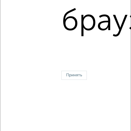
проспект Красной Армии 182
Агентство, 05.08.2026
брау
1 / 4
2
↑ НАВЕРХ К МЕНЮ
Однокомнатные
Двухкомнатные
3‑комнатные
Квартиры студии
Без посредников
На длительный срок
На сутки
Без мебели
Принять
Контакты
Политика конфиденциальности
Пользовательское соглашение
Сергиев Посад, проспект Красной Армии 171
© 2015–2026
Сайт-доска объявлений недвижимости
О проекте
Реклама на портале
Новости
Статьи
Блог
Риэлторы
Агентства
Застройщики
Ипотечный калькулятор
Консультации по недвижимости
Разместить объявление
Скачать приложение
Соцсети (vk.com | t.me | dzen.ru)