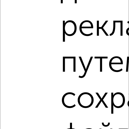
1-к квартира, на длительный срок, 38м², 4/14 этаж
₽
24 500
в месяц
рек
район Савёлки район, мкр. 6-й микрорайон, к611
Агентство, 05.08.2026
путе
‹
›
2
/5
1-к квартира, на длительный срок, 35м², 7/12 этаж
сохр
₽
24 000
в месяц
район Савёлки район, мкр. 3-й микрорайон, к345
Агентство, 05.08.2026