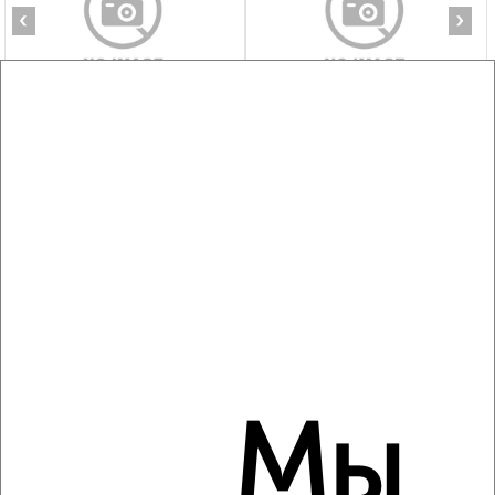
‹
›
2
/2
1-к квартира, на длительный срок, 36м², 2/5 этаж
₽
13 500
в месяц
мкр. Углич, Дружбы 8
Агентство, 05.08.2026
‹
›
2
/2
Мы
1-к квартира, на длительный срок, 36м², 2/5 этаж
₽
13 000
в месяц