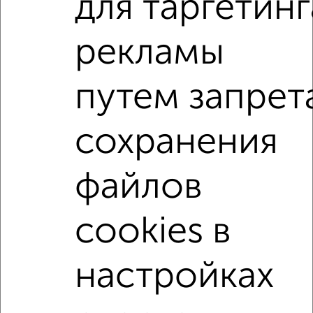
для таргетинг
Агентство, 08.08.2026
рекламы
1-к квартиры
Поиск по схожим параметрам:
путем запрет
на улице Кирпичная
С холодильником
С мебелью
Со стиральной машиной
С бытовой техникой
сохранения
С телевизором
С интернетом
Можно с ребенком
Можно с животными
с хорошим ремонтом
файлов
не первый этаж
не последний этаж
с балконом
cookies в
с центральным отоплением
Цена до 15 000 в мес.
площадью до 40 м²
Сталинка
настройках
↑ НАВЕРХ К МЕНЮ