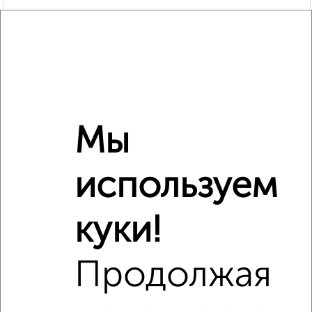
Мы
используем
Рядом, с меньшей ценой
Недалеко от Кирпичная 27 с ценой ниже
куки!
Продолжая
‹
›