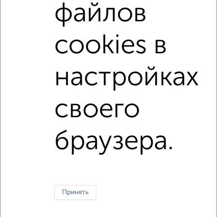
файлов
Можно с животными
с хорошим ремонтом
не первый этаж
не последний этаж
с балконом
cookies в
c большой кухней
с центральным отоплением
Цена до 15 000 в мес.
площадью до 60 м²
настройках
↑ НАВЕРХ К МЕНЮ
своего
Однокомнатные
Двухкомнатные
3‑комнатные
Квартиры студии
Без посредников
На длительный срок
На сутки
Без мебели
браузера.
Контакты
Политика конфиденциальности
Пользовательское соглашение
Сергиев Посад, проспект Красной Армии 171
© 2015–2026
Сайт-доска объявлений недвижимости
О проекте
Принять
Реклама на портале
Новости
Статьи
Блог
Риэлторы
Агентства
Застройщики
Ипотечный калькулятор