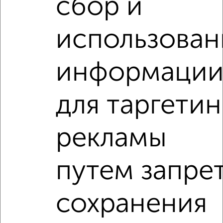
сбор и
‹
›
использован
2
/6
1-к квартира, на длительный срок, 36м², 5/5 этаж
информаци
₽
12 000
в месяц
Клементьевская 73
Агентство, 08.08.2026
для таргетин
1-к квартиры
рекламы
Поиск по схожим параметрам:
на улице Воробьёвская
С холодильником
путем запре
С мебелью
Со стиральной машиной
сохранения
С бытовой техникой
С телевизором
С интернетом
Можно с ребенком