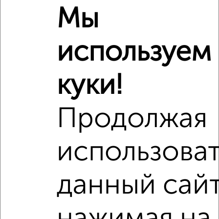
Мы
используем
Рядом, с меньшей ценой
Недалеко от Новый переулок 3 с ценой ниже
куки!
Продолжая
‹
›
использова
2
/7
данный сайт
1-к квартира, на длительный срок, 40м², 8/10 этаж
₽
14 000
в месяц
мкр. Углич, Новоугличское шоссе 51
Агентство, 07.08.2026