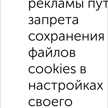
рекламы пу
на улице Новый переулок
С холодильником
С мебелью
Со стиральной машиной
запрета
С посудомоечной машиной
С бытовой техникой
С телевизором
С телефоном
С интернетом
сохранения
С кондиционером
Можно с ребенком
Можно с животными
с хорошим ремонтом
файлов
не первый этаж
не последний этаж
в малоэтажном доме
с балконом
cookies в
с центральным отоплением
Цена до 20 000 в мес.
площадью до 40 м²
настройках
↑ НАВЕРХ К МЕНЮ
своего