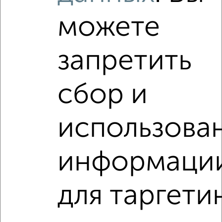
Виртуальные 3D-туры по интересным
местам
можете
запретить
‹
›
сбор и
2
/4
использова
1-к квартира, на длительный срок, 40м², 2/5 этаж
₽
15 000
в месяц
Вознесенская 44А
информаци
Агентство, 07.08.2026
для таргети
1-к квартиры
Поиск по схожим параметрам: