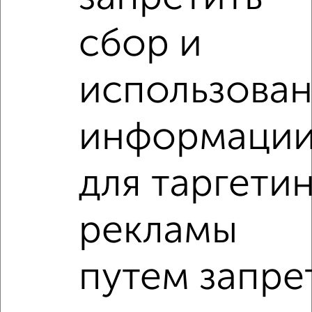
сбор и
‹
›
использова
2
/5
информаци
1-к квартира, на длительный срок, 32м², 2/5 этаж
₽
10 000
в месяц
Бероунская 1
для таргети
Агентство, 07.08.2026
рекламы
1-к квартиры
Поиск по схожим параметрам:
путем запре
на улице Карла Либкнехта
С холодильником
С мебелью
Со стиральной машиной