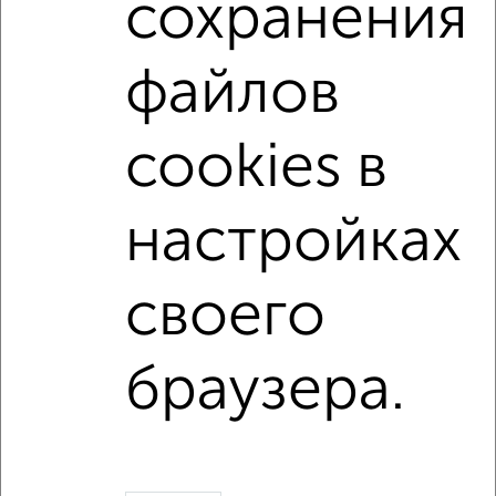
сохранения
С бытовой техникой
С телевизором
С интернетом
Можно с ребенком
файлов
Можно с животными
с хорошим ремонтом
не первый этаж
не последний этаж
с балконом
cookies в
с центральным отоплением
Цена до 15 000 в мес.
площадью до 40 м²
настройках
↑ НАВЕРХ К МЕНЮ
своего
Однокомнатные
Двухкомнатные
3‑комнатные
Квартиры студии
Без посредников
На длительный срок
На сутки
Без мебели
браузера.
Контакты
Политика конфиденциальности
Пользовательское соглашение
Сергиев Посад, проспект Красной Армии 171
© 2015–2026