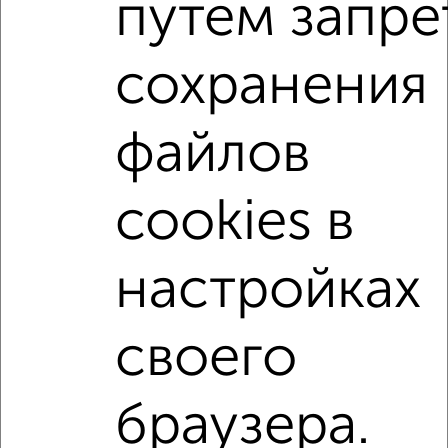
путем запре
С мебелью
Со стиральной машиной
С посудомоечной машиной
С бытовой техникой
сохранения
С телевизором
С телефоном
С интернетом
Можно с ребенком
Можно с животными
файлов
с хорошим ремонтом
не первый этаж
не последний этаж
в малоэтажном доме
cookies в
с балконом
с центральным отоплением
Цена до 25 000 в мес.
площадью до 60 м²
настройках
↑ НАВЕРХ К МЕНЮ
своего
Однокомнатные
Двухкомнатные
3‑комнатные
Квартиры студии
Без посредников
На длительный срок
На сутки
Без мебели
браузера.