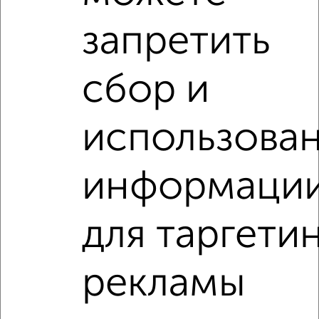
запретить
сбор и
‹
›
использова
2
/4
1-к квартира, на длительный срок, 45м², 2/6 этаж
информаци
₽
16 500
в месяц
Карла Либкнехта 9/38
Агентство, 06.08.2026
для таргети
1-к квартиры
рекламы
Поиск по схожим параметрам:
на улице 1-й Ударной Армии
С холодильником