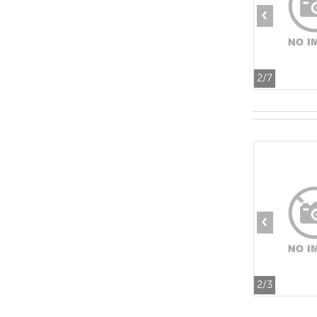
‹
2
/7
‹
2
/3