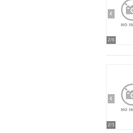
‹
2
/6
‹
2
/5