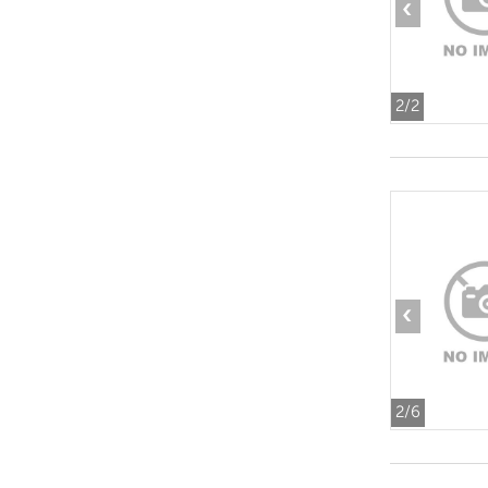
‹
2
/2
‹
2
/6