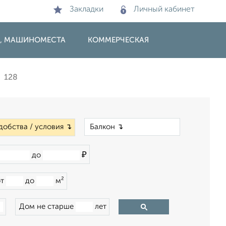
Закладки
Личный кабинет
И, МАШИНОМЕСТА
КОММЕРЧЕСКАЯ
128
×
добства / условия ↴
₽
до
от
до
м²
Дом не старше
лет