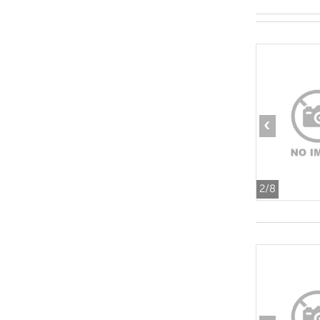
‹
2
/8