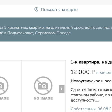
Показать на карте
а 1‑комнатных квартир, на длительный срок, долгосрочно, н
ий в Подмосковье, Сергиевом Посаде
1-к квартира, на 
₽
12 000
в меся
Новоугличское шосс
›
Сдается 1комнатная к
отличном районе, по 
доступности....
Собственник, 06.08.