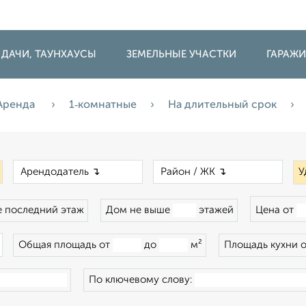
 ДАЧИ, ТАУНХАУСЫ
ЗЕМЕЛЬНЫЕ УЧАСТКИ
ГАРАЖ
Аренда
1‑комнатные
На длительный срок
×
×
×
У
 последний этаж
Дом не выше
этажей
Цена от
×
Общая площадь от
до
м²
Площадь кухни 
По ключевому слову: