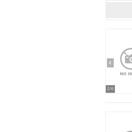
‹
2
/6