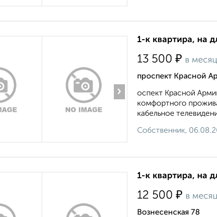
1-к квартира, на д
₽
13 500
в меся
проспект Красной А
›
оспект Красной Армии
комфортного прожива
кабельное телевидение
Собственник, 06.08.
1-к квартира, на д
₽
12 500
в меся
Вознесенская 78