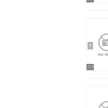
‹
2
/3