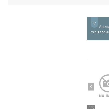
Аренд
объявлен
‹
2
/3