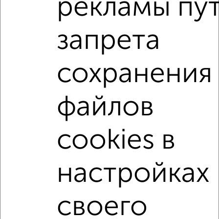
рекламы пу
жилой комплекс Донской
на улице Сергиевская
С холодильником
С мебелью
запрета
Со стиральной машиной
С посудомоечной машиной
С бытовой техникой
С телевизором
сохранения
С телефоном
С интернетом
С кондиционером
Можно с ребенком
Можно с животными
файлов
с хорошим ремонтом
не первый этаж
не последний этаж
в малоэтажном доме
cookies в
с балконом
с центральным отоплением
Цена до 20 000 в мес.
площадью до 40 м²
настройках
↑ НАВЕРХ К МЕНЮ
своего