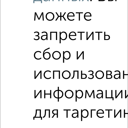
Виртуальные 3D-туры по интересным
местам
можете
запретить
‹
›
сбор и
2
/2
использова
1-к квартира, на длительный срок, 36м², 2/5 этаж
₽
13 000
в месяц
Новый переулок 6
информаци
Агентство, 09.08.2026
для таргети
1-к квартиры
Поиск по схожим параметрам: