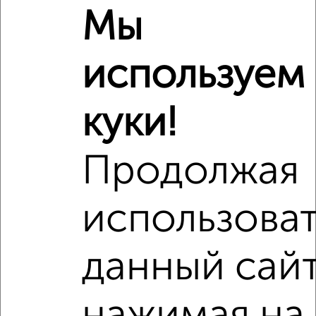
Мы
используем
Рядом, с меньшей ценой
Недалеко от Сергиевская 13к5 с ценой ниже
куки!
Продолжая
‹
›
использова
2
/4
данный сайт
1-к квартира, на длительный срок, 36м², 5/9 этаж
₽
14 500
в месяц
Воробьёвская 17
Агентство, 09.08.2026