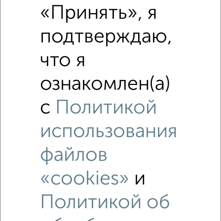
«Принять», я
подтверждаю,
что я
ознакомлен(а)
с
Политикой
Рядом, с меньшей ценой
Недалеко от Леонида Булавина 9 с ценой ниже
использования
файлов
«cookies»
и
‹
›
Политикой об
2
/5