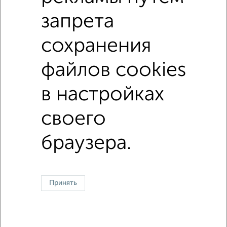
с балконом
с центральным отоплением
запрета
Цена до 12 000 в мес.
площадью до 40 м²
сохранения
файлов cookies
↑ НАВЕРХ К МЕНЮ
в настройках
Однокомнатные
Двухкомнатные
3‑комнатные
Квартиры студии
Без посредников
На длительный срок
На сутки
Без мебели
своего
Контакты
Политика конфиденциальности
браузера.
Пользовательское соглашение
Сергиев Посад, проспект Красной Армии 171
© 2015–2026
Сайт-доска объявлений недвижимости
О проекте
Реклама на портале
Новости
Статьи
Блог
Риэлторы
Агентства
Принять
Застройщики
Ипотечный калькулятор
Консультации по недвижимости
Разместить объявление
Скачать приложение
Соцсети (vk.com | t.me | dzen.ru)