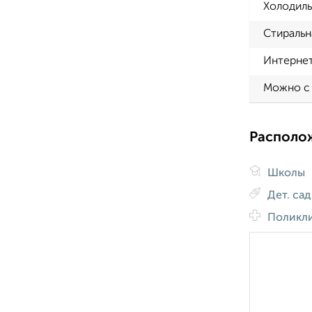
Холодиль
Стиральн
Интерне
Можно с
Располо
Школы
Дет. са
Поликл