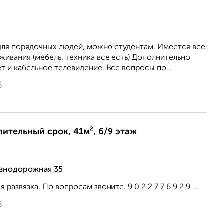
ц
для порядочных людей, можно студентам. Имеется все
ивания (мебель, техника все есть) Дополнительно
т и кабельное телевидение. Все вопросы по...
6
лительный срок, 41м², 6/9 этаж
ц
езнодорожная 35
развязка. По вопросам звоните. 9 0 2 2 7 7 6 9 2 9 ...
6