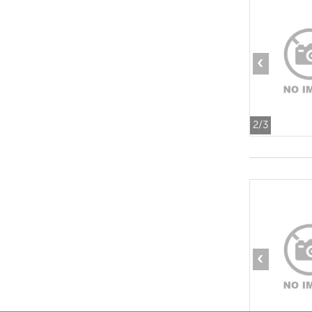
‹
2
/3
‹