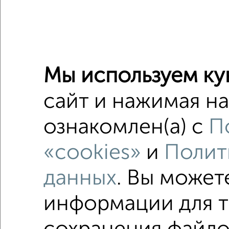
2
/6
1-к квар
Поиск по с
Мы используем ку
микрора
сайт и нажимая на
Со стир
ознакомлен(а) с
П
Можно с
«cookies»
и
Полит
в малоэ
данных
. Вы может
площадь
информации для т