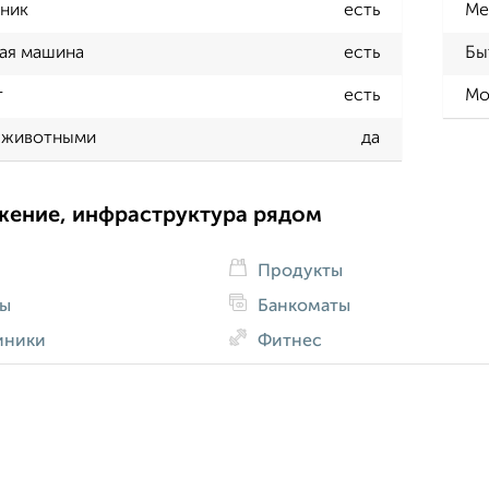
ник
есть
Ме
ая машина
есть
Бы
т
есть
Мо
 животными
да
жение, инфраструктура рядом
Продукты
ды
Банкоматы
иники
Фитнес