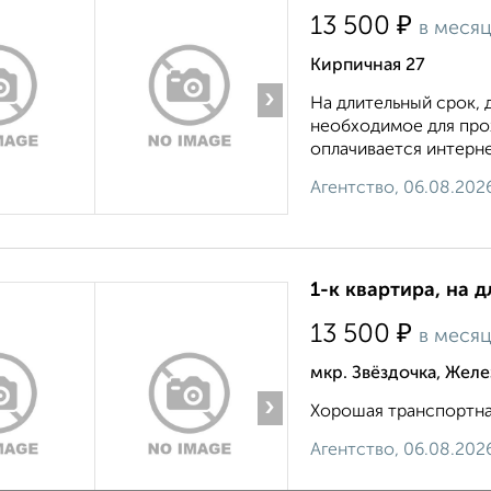
₽
13 500
в меся
Кирпичная 27
›
На длительный срок, 
необходимое для прож
оплачивается интерне
Агентство, 06.08.202
1-к квартира, на д
₽
13 500
в меся
мкр. Звёздочка, Жел
›
Хорошая транспортная 
Агентство, 06.08.202