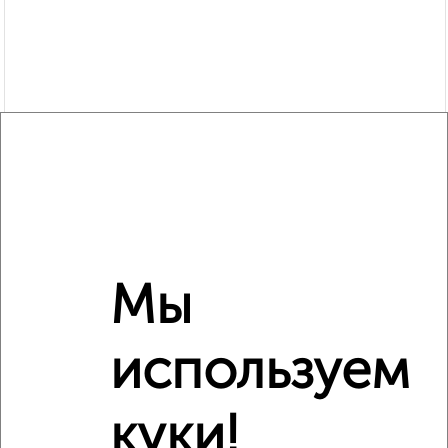
Мы
используем
Рядом, с меньшей ценой
Недалеко от Бероунская 22 с ценой ниже
куки!