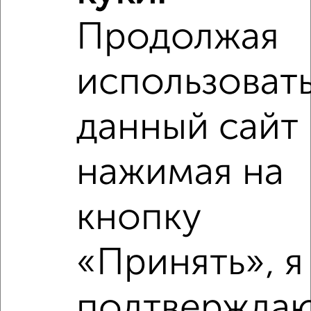
Продолжая
‹
›
использоват
2
/8
2-к квартира, на длительный срок, 50м², 5/9 этаж
данный сайт 
₽
16 000
в месяц
Шлякова 19
Агентство, 08.08.2026
нажимая на
кнопку
‹
›
«Принять», я
2
/5
подтверждаю
2-к квартира, на длительный срок, 51м², 4/9 этаж