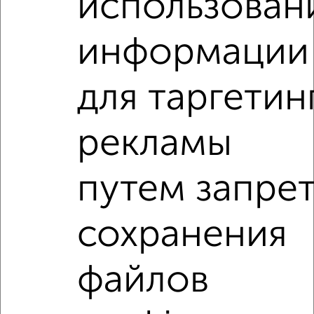
использован
2
/13
2-к квартира, на длительный срок, 52м², 3/5 этаж
информации
₽
17 000
в месяц
мкр. Углич, Новоугличское шоссе 66
Агентство, 08.08.2026
для таргетин
2-к квартиры
рекламы
Поиск по схожим параметрам:
на улице Бероунская
без посредников
путем запре
С холодильником
С мебелью
Со стиральной машиной
С бытовой техникой
сохранения
С телевизором
С интернетом
Можно с ребенком
файлов
Можно с животными
с хорошим ремонтом
не первый этаж
не последний этаж
с балконом