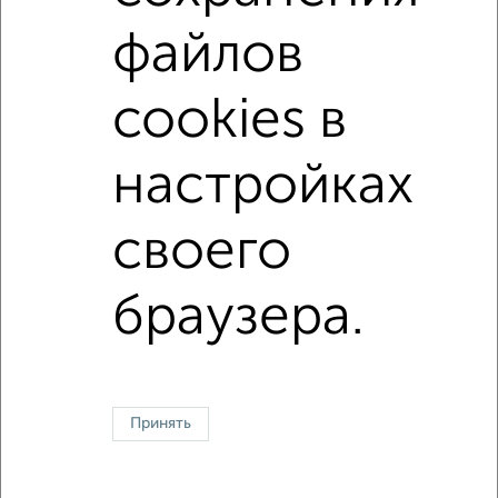
в кирпичном доме
с раздельным санузлом
файлов
Цена до 4 500 000 руб.
площадью до 40 м²
В ипотеку
С земельным участком
cookies в
↑ НАВЕРХ К МЕНЮ
настройках
Однокомнатные
Двухкомнатные
Трехкомнатные
4‑комнатные
своего
Квартиры студии
От застройщика
Без посредников
Вторичное жилье
В новостройке
В строящемся доме
В новом доме
браузера.
Контакты
Политика конфиденциальности
Пользовательское соглашение
Сергиев Посад, проспект Красной Армии 171
© 2015–2026
Сайт-доска объявлений недвижимости
О проекте
Принять
Реклама на портале
Новости
Статьи
Блог
Риэлторы
Агентства
Застройщики
Ипотечный калькулятор
Консультации по недвижимости
Разместить объявление