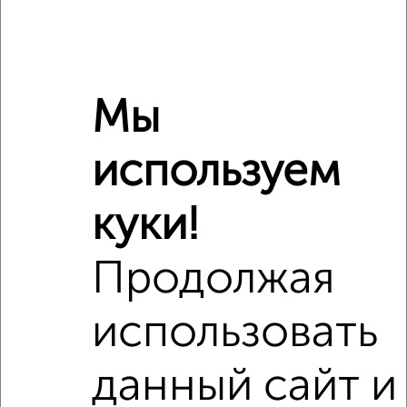
Санузел
раздельный
Площадь кухни
5 м²
Отопление
центральное
Мы
Расположение, инфраструктура рядом
используем
Школы
Продукты
Аптеки
Дет. сады
Банкоматы
Торг. центры
куки!
Поликлиники
Фитнес
Кафе
Продолжая
использовать
данный сайт и