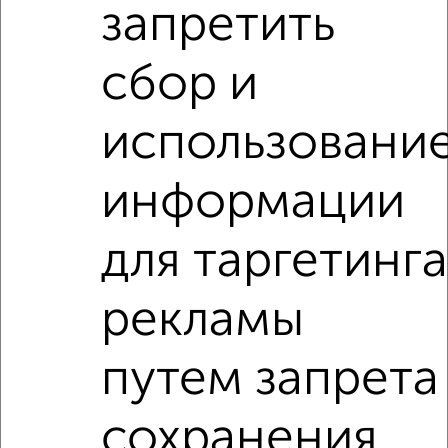
запретить
сбор и
использовани
Рядом, с меньшей ценой
Недалеко от Новоугличское шоссе 72А с ценой ниже
информации
2‑комнатные квартиры
для таргетинг
Поиск по схожим параметрам:
рекламы
микрорайон Углич
на улице Новоугличское шоссе
на первом этаже
не последний этаж
путем запрета
в малоэтажном доме
с балконом
с центральным отоплением
Вторичное жилье
сохранения