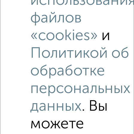
использовани
Средняя цена район
Это предложение
файлов
Средняя цена по городу
«cookies»
и
Похожие предложения рядом
2‑комнатные квартиры недалеко от Новоугличское шоссе
72А
Политикой об
обработке
персональных
данных
. Вы
можете