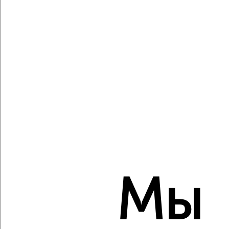
Виртуальные 3D-туры по музеям и объектам
культуры
‹
›
2
/2
2-к квартира, вторичка, 50м², 9/9 этаж
₽
₽
6 800 000
137 400
за м²
мкр. пос. Скобяной, Клубная 26
Собственник, 08.08.2026
Мы