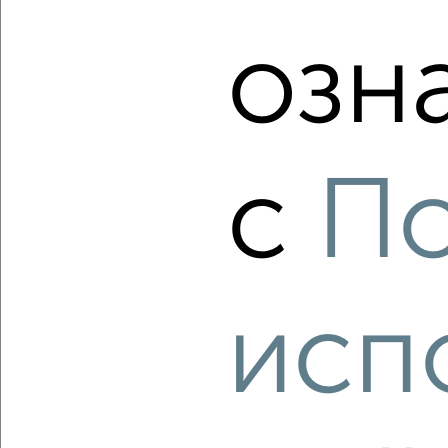
озн
‹
›
2
/2
2-к квартира, вторичка, 44м², 4/6 этаж
с
По
₽
₽
7 548 000
170 000
за м²
ЖК Эко-Парк Вифанские Пруды, Фестивальная 23
Собственник, 08.08.2026
исп
‹
›
2
/2
2-к квартира, вторичка, 43м², 7/19 этаж