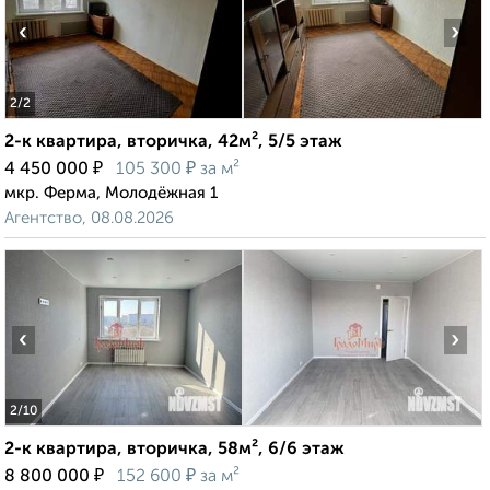
‹
›
2
/2
2-к квартира, вторичка, 42м², 5/5 этаж
₽
₽
4 450 000
105 300
за м²
мкр. Ферма, Молодёжная 1
Агентство, 08.08.2026
‹
›
2
/10
2-к квартира, вторичка, 58м², 6/6 этаж
₽
₽
8 800 000
152 600
за м²