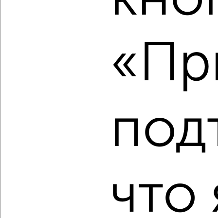
2
/2
2-к квартира, вторичка, 78м², 9/12 этаж
₽
₽
10 750 000
138 200
за м²
«Пр
ЖК Гранд Парк, Дружбы 9а
Агентство, 08.08.2026
под
‹
›
2
/2
2-к квартира, вторичка, 45м², 3/5 этаж
₽
₽
6 850 000
151 300
за м²
что 
Московское шоссе 24
Агентство, 08.08.2026