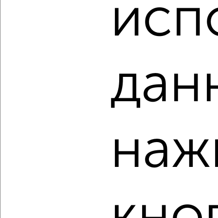
исп
Агентство, 08.08.2026
‹
›
дан
2
/2
2-к квартира, вторичка, 51м², 5/9 этаж
₽
₽
8 990 000
176 700
за м²
мкр. Ферма, Ясная 6
наж
Собственник, 08.08.2026
‹
›
кно