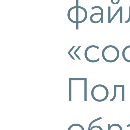
фай
₽
₽
9 300 000
216 300
за м²
ЖК Виктория Парк, 1-й Ударной Армии 95
Собственник, 08.08.2026
«co
‹
›
2
/2
Пол
2-к квартира, вторичка, 44м², 3/5 этаж
₽
₽
6 590 000
149 800
за м²
Московское шоссе 28
Агентство, 08.08.2026