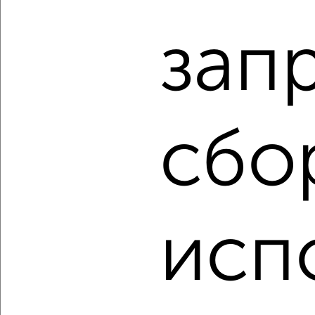
Агентство, 08.08.2026
зап
‹
›
сбо
2
/2
2-к квартира, вторичка, 47м², 1/5 этаж
₽
₽
4 900 000
105 400
за м²
мкр. пос. Птицеград, Птицеградская 21а
Агентство, 07.08.2026
исп
‹
›