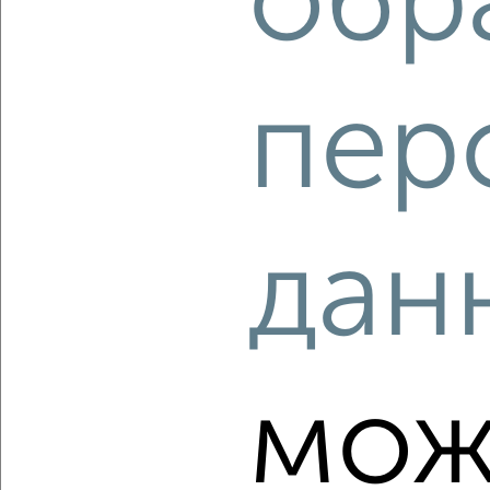
обр
‹
›
2
/2
пер
2-к квартира, вторичка, 42м², 5/5 этаж
₽
₽
4 450 000
105 300
за м²
мкр. Ферма, Молодёжная 1
Агентство, 08.08.2026
дан
‹
›
2
/2
мож
2-к квартира, вторичка, 44м², 3/4 этаж
₽
₽
5 300 000
121 600
за м²
Толстого 1б