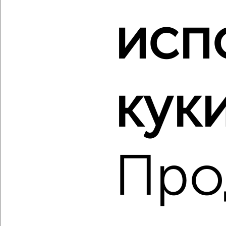
‹
›
исп
2
/2
2-к квартира, вторичка, 63м², 8/12 этаж
₽
₽
8 500 000
136 000
за м²
Матросова 2/1
куки
Агентство, 08.08.2026
‹
›
Про
2
/2
2-к квартира, вторичка, 42м², 4/4 этаж
₽
₽
4 300 000
101 500
за м²
мкр. Ферма, Мира 7