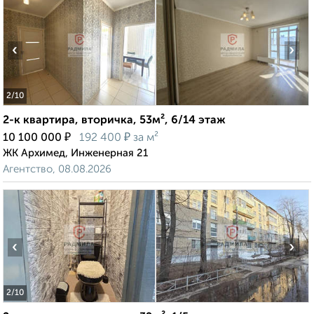
‹
›
2
/10
2-к квартира, вторичка, 53м², 6/14 этаж
₽
₽
10 100 000
192 400
за м²
ЖК Архимед, Инженерная 21
Агентство, 08.08.2026
‹
›
2
/10