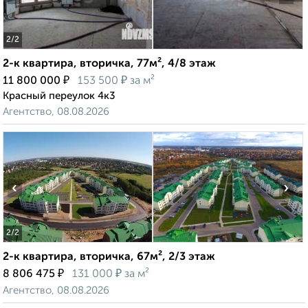
2
/2
2-к квартира, вторичка, 77м², 4/8 этаж
₽
₽
11 800 000
153 500
за м²
Красный переулок 4к3
Агентство, 08.08.2026
‹
›
2
/2
2-к квартира, вторичка, 67м², 2/3 этаж
₽
₽
8 806 475
131 000
за м²
Агентство, 08.08.2026