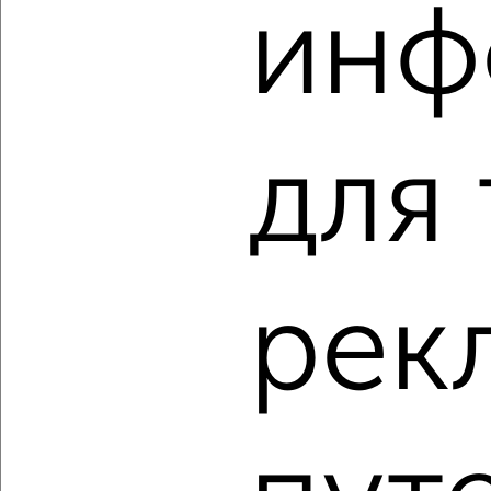
инф
2
/2
2-к квартира, вторичка, 42м², 1/5 этаж
₽
₽
1 750 000
41 700
за м²
Собственник, 07.08.2026
для
‹
›
рек
2
/2
2-к квартира, вторичка, 47м², 1/5 этаж
₽
₽
4 645 000
99 900
за м²
мкр. пос. Птицеград, Птицеградская 21А
Агентство, 07.08.2026