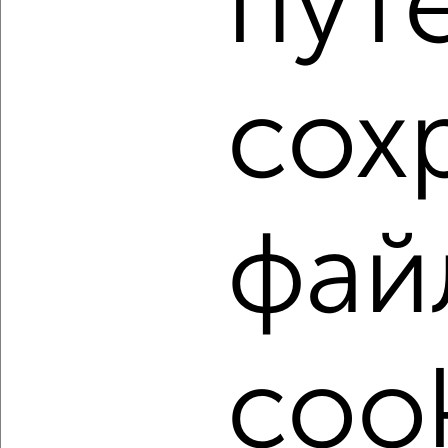
пут
1 / 3
2
Как купить двухкомнатную квартиру, вторичное жилье в
Подмосковье, Сергиевом Посаде на сайте Сергиев
сох
Посад-недвижимость?
Используя удобную форму поиска с множеством
фильтров и сортировкой по параметрам, вы можете
подобрать для покупки двухкомнатную квартиру,
вторичное жилье в Подмосковье, Сергиевом Посаде.
фай
Найденные предложения: 166 объявлений, можно
посмотреть в виде списка или на карте, с описанием,
расположением, ценой и другими подробностями.
Подберите подходящую недвижимость из предложений
от собственников, риэлторов, застройщиков и агенств
недвижимости, связаться с ними можно по телефону или
cook
написать сообщение в любом удобном для вас
мессенджере, это безопасно и бесплатно.
Для покупки квартиры доступна ипотека от крупнейших