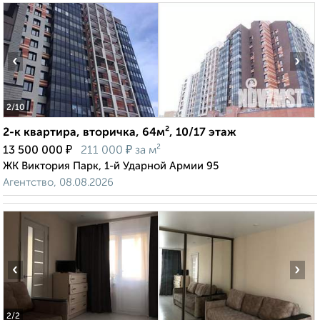
‹
›
2
/10
2-к квартира, вторичка, 64м², 10/17 этаж
₽
₽
13 500 000
211 000
за м²
ЖК Виктория Парк, 1-й Ударной Армии 95
Агентство, 08.08.2026
‹
›
2
/2