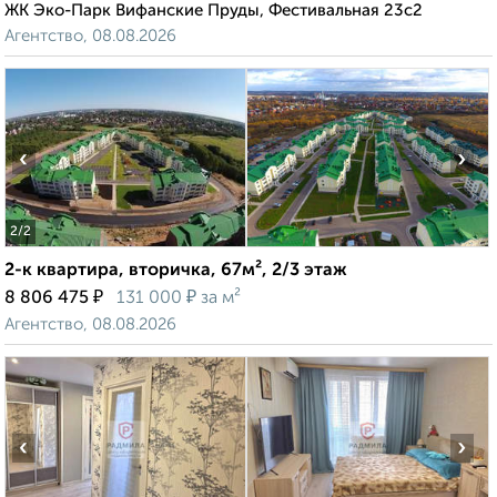
ЖК Эко-Парк Вифанские Пруды, Фестивальная 23с2
Агентство, 08.08.2026
‹
›
2
/2
2-к квартира, вторичка, 67м², 2/3 этаж
₽
₽
8 806 475
131 000
за м²
Агентство, 08.08.2026
‹
›