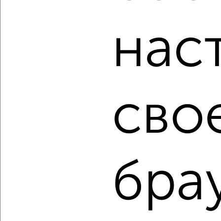
банков России: СберБанк, ВТБ, Альфа-Банк,
Россельхозбанк, Совкомбанк, Т-Банк, Росбанк, Почта
Банк на сумму от 400 000 до 120 000 000 рублей сроком
нас
до 30 лет.
Сайт работает во многих городах России.
Сколько стоит купить двухкомнатную квартиру в
Подмосковье, Сергиевом Посаде?
сво
Цена недвижимости: мин. от
1750000
руб. до макс.
13500000
руб.
Средняя цена:
7414198
руб.
Цена за м2: от
44871
руб. до
173076
руб.
бра
Средняя цена за м2:
145376
руб.
Площадь: от
39
м2 до
78
м2
Средняя площадь:
51
м2