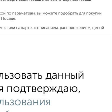
ой по параметрам, вы можете подобрать для покупки
 Посаде.
ска или на карте, с описанием, расположением, ценой
ов, риэлторов, застройщиков и агенств
общение в любом удобном для вас мессенджере, это
 СберБанк, ВТБ, Альфа-Банк, Россельхозбанк,
000 000 рублей сроком до 30 лет.
ьзовать данный
 я подтверждаю,
гиевом Посаде?
льзования