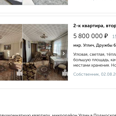
2-к квартира, втор
₽
5 800 000
1
мкр. Углич, Дружбы 
›
Угловая, светлая, тё
большую площадь, ка
местами хранения. Но
Собственник, 02.08.
 двухкомнатную квартиру, микрорайон Углич в Подмосков