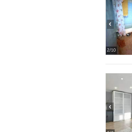
‹
2
/10
‹