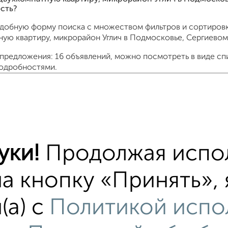
сть?
удобную форму поиска с множеством фильтров и сортировк
ную квартиру, микрорайон Углич в Подмосковье, Сергиевом
предложения: 16 объявлений, можно посмотреть в виде спи
подробностями.
подходящую недвижимость из предложений от собственник
ти, связаться с ними можно по телефону или написать со
 бесплатно.
 квартиры доступна ипотека от крупнейших банков России:
 Т-Банк, Росбанк, Почта Банк на сумму от 400 000 до 120 
уки!
Продолжая испол
ет во многих городах России.
на кнопку «Принять»,
оит купить двухкомнатную квартиру в Подмосковье, Сер
жимости: мин. от
3259478
руб. до макс.
7200000
руб.
(а) с
Политикой испо
на:
5788684
руб.