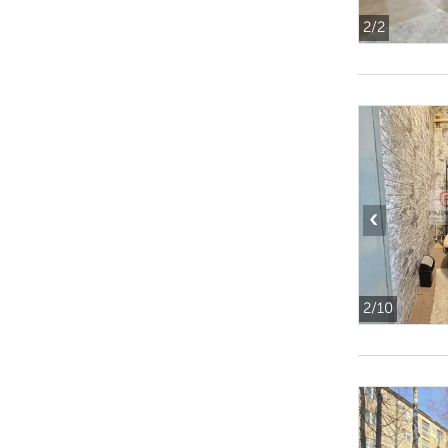
2
/2
‹
2
/10