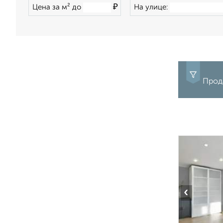
₽
Цена за м² до
На улице:
Прод
‹