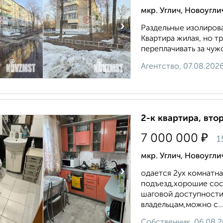
мкр. Углич, Новоугл
›
Раздельные изолирован
Квартира жилая, но т
переплачивать за чужой
Агентство, 07.08.202
2-к квартира, втор
₽
7 000 000
1
мкр. Углич, Новоугл
›
одается 2ух комнатна
подъезд,хорошие сос
шаговой доступности
владельцам,можно с..
Собственник, 06.08.