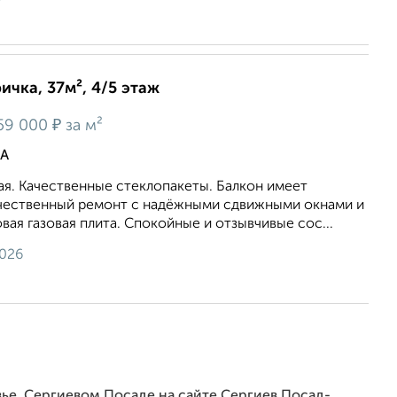
ичка, 37м², 4/5 этаж
₽
59 000
за м²
6А
плая. Качественные стеклопакеты. Балкон имеет
чественный ремонт с надёжными сдвижными окнами и
вая газовая плита. Спокойные и отзывчивые сос...
2026
ье, Сергиевом Посаде на сайте Сергиев Посад-