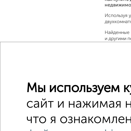
недвижимо
Используя 
двухкомнат
Найденные 
и другими 
Подберите 
недвижимос
безопасно и
Для покупки
Совкомбанк,
Мы используем к
Сайт работа
сайт и нажимая 
Сколько ст
Цена недви
что я ознакомлен
Средняя це