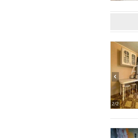
‹
2
/2