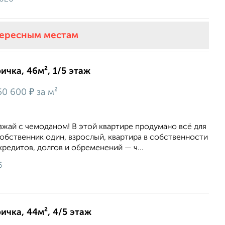
тересным местам
ичка, 46м², 1/5 этаж
₽
50 600
за м²
зжай с чемоданом! В этой квартире продумано всё для
обственник один, взрослый, квартира в собственности
кредитов, долгов и обременений — ч...
6
ичка, 44м², 4/5 этаж