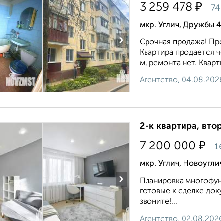
₽
3 259 478
74
мкр. Углич, Дружбы 4
›
Срочная продажа! Про
Квартира продается че
м, ремонта нет. Кварт
Агентство, 04.08.202
2-к квартира, втор
₽
7 200 000
1
мкр. Углич, Новоугл
›
Планировка многофун
готовые к сделке док
звоните!...
Агентство, 02.08.202