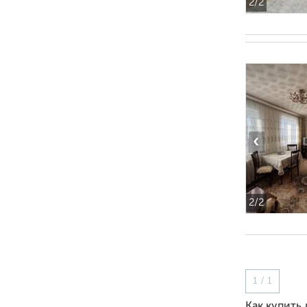
2
/2
‹
2
/2
1 / 1
Как купить