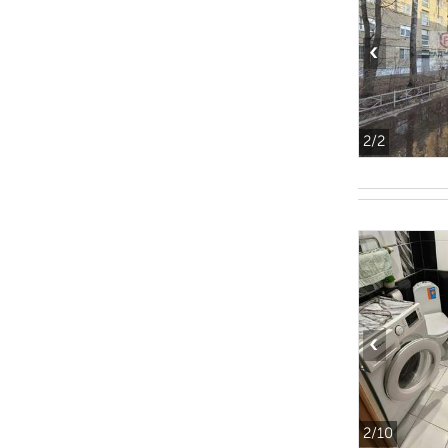
‹
2
/2
‹
2
/10