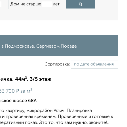
Дом не старше
лет
й в Подмосковье, Сергиевом Посаде
Сортировка:
ичка, 44м², 3/5 этаж
₽
63 700
за м²
ичское шоссе 68А
ю квартиру, микрорайон Углич. Планировка
 и проверенная временем. Проверенные и готовые к
ративный показ. Это то, что вам нужно, звоните!...