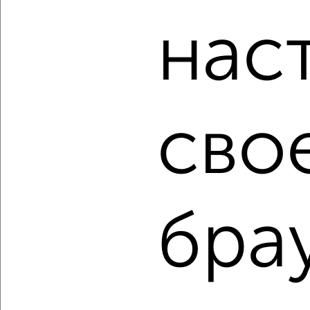
Россельхозбанк, Совкомбанк, Т-Банк, Росбанк, Почта
Банк на сумму от 400 000 до 120 000 000 рублей сроком
нас
до 30 лет.
Сайт работает во многих городах России.
Сколько стоит купить двухкомнатную квартиру в
Подмосковье, Сергиевом Посаде?
сво
Цена недвижимости: мин. от
1750000
руб. до макс.
13500000
руб.
Средняя цена:
7520449
руб.
Цена за м2: от
44871
руб. до
175324
руб.
бра
Средняя цена за м2:
141895
руб.
Площадь: от
39
м2 до
77
м2
Средняя площадь:
53
м2
↑ НАВЕРХ К МЕНЮ