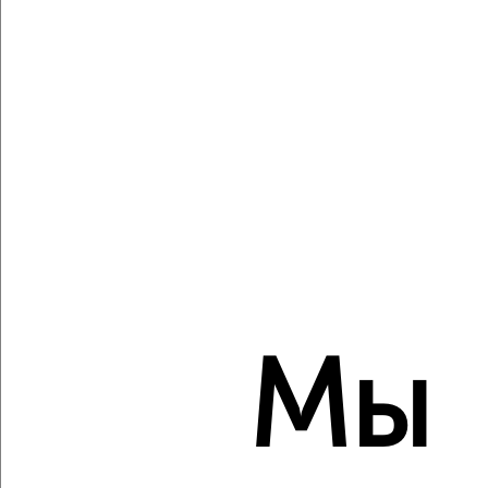
Виртуальные 3D-туры по музеям и объектам
культуры
‹
›
2
/10
2-к квартира, строящийся дом, 63м², 3/3 этаж
₽
₽
8 878 065
141 000
за м²
ЖК Троицкая слобода, квартал Троицкая слобода
Агентство, 06.08.2026
Мы
‹
›