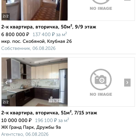
2
/2
2-к квартира, вторичка, 50м², 9/9 этаж
₽
₽
6 800 000
137 400
за м²
мкр. пос. Скобяной, Клубная 26
Собственник, 06.08.2026
‹
›
2
/2
2-к квартира, вторичка, 51м², 7/15 этаж
₽
₽
10 000 000
196 100
за м²
ЖК Гранд Парк, Дружбы 9а
Агентство, 06.08.2026