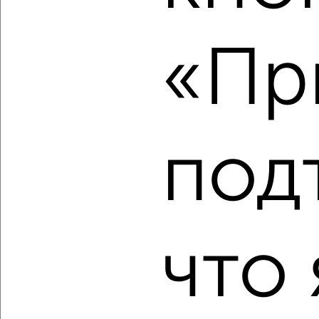
2-к квартира, вторичка, 44м², 4/6 этаж
₽
₽
7 548 000
170 000
за м²
«Пр
ЖК Эко-Парк Вифанские Пруды, Фестивальная 23
Собственник, 06.08.2026
под
‹
›
2
/10
2-к квартира, вторичка, 42м², 1/4 этаж
₽
₽
6 300 000
148 600
за м²
что 
проспект Красной Армии 1
Собственник, 06.08.2026