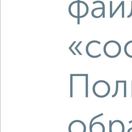
фай
₽
₽
4 970 000
114 300
за м²
Собственник, 06.08.2026
«co
‹
›
2
/10
2-к квартира, вторичка, 44м², 4/4 этаж
Пол
₽
₽
4 970 000
114 300
за м²
Маслиева 7
Собственник, 06.08.2026
обр
‹
›