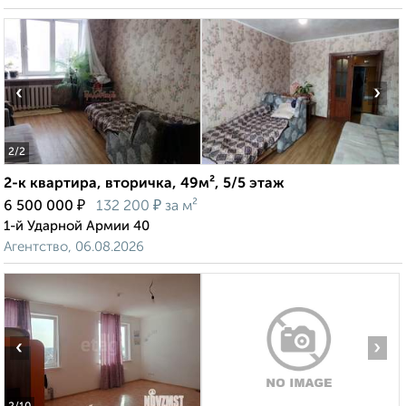
‹
›
2
/2
2-к квартира, вторичка, 49м², 5/5 этаж
₽
₽
6 500 000
132 200
за м²
1-й Ударной Армии 40
Агентство, 06.08.2026
‹
›