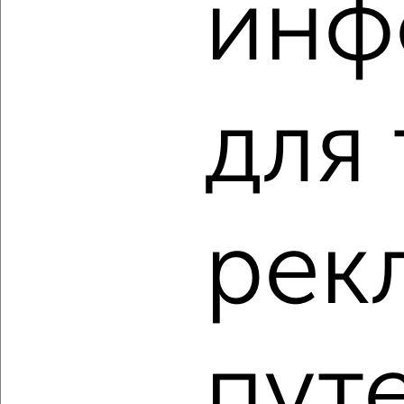
инф
2-к квартира, вторичка, 55м², 1/5 этаж
₽
₽
8 050 000
145 400
за м²
проспект Красной Армии 9А
Агентство, 06.08.2026
для
‹
›
рек
2
/10
2-к квартира, вторичка, 64м², 10/17 этаж
₽
₽
13 500 000
211 000
за м²
ЖК Виктория Парк, 1-й Ударной Армии 95
Агентство, 05.08.2026
пут