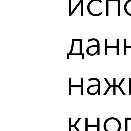
исп
‹
›
дан
2
/2
2-к квартира, вторичка, 41м², 3/4 этаж
₽
₽
4 190 000
102 200
за м²
2-й Кирпичный Завод 18
наж
Агентство, 06.08.2026
‹
›
кно
2
/2