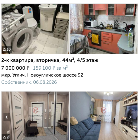
‹
›
2
/10
2-к квартира, вторичка, 44м², 4/5 этаж
₽
₽
7 000 000
159 100
за м²
мкр. Углич, Новоугличское шоссе 92
Собственник, 06.08.2026
‹
›
2
/2