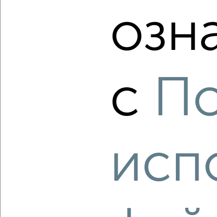
озн
‹
›
2
/2
2-к квартира, вторичка, 44м², 3/5 этаж
с
По
₽
₽
6 590 000
149 800
за м²
Московское шоссе 28
Агентство, 06.08.2026
исп
‹
›
2
/10
2-к квартира, вторичка, 44м², 4/4 этаж