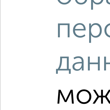
2
/2
2-к квартира, вторичка, 42м², 1/5 этаж
пер
₽
₽
5 000 000
118 500
за м²
бульвар Кузнецова 5
Агентство, 06.08.2026
дан
‹
›
2
/10
мож
2-к квартира, вторичка, 68м², 7/17 этаж
₽
₽
12 500 000
183 600
за м²
проспект Красной Армии 240
Агентство, 06.08.2026