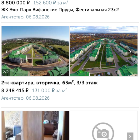
₽
₽
8 800 000
152 600
за м²
ЖК Эко-Парк Вифанские Пруды, Фестивальная 23с2
Агентство, 06.08.2026
‹
›
2
/2
2-к квартира, вторичка, 63м², 3/3 этаж
₽
₽
8 248 415
131 000
за м²
Агентство, 06.08.2026
‹
›