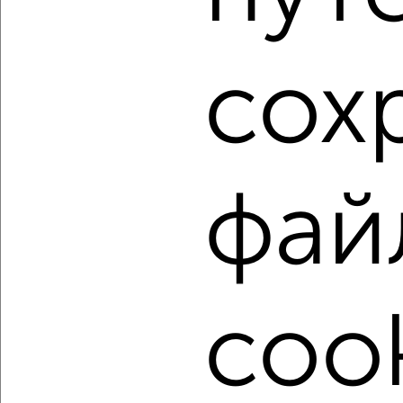
1 / 4
2
Как купить двухкомнатную квартиру, с балконом,
лоджией в Подмосковье, Сергиевом Посаде на сайте
сох
Сергиев Посад-недвижимость?
Используя удобную форму поиска с множеством
фильтров и сортировкой по параметрам, вы можете
подобрать для покупки двухкомнатную квартиру, с
балконом, лоджией в Подмосковье, Сергиевом Посаде.
фай
Найденные предложения: 184 объявлений, можно
посмотреть в виде списка или на карте, с описанием,
расположением, ценой и другими подробностями.
Подберите подходящую недвижимость из предложений
от собственников, риэлторов, застройщиков и агенств
недвижимости, связаться с ними можно по телефону или
cook
написать сообщение в любом удобном для вас
мессенджере, это безопасно и бесплатно.
Для покупки квартиры доступна ипотека от крупнейших
банков России: СберБанк, ВТБ, Альфа-Банк,