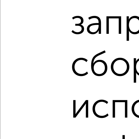
зап
‹
›
2
/2
сбо
2-к квартира, вторичка, 44м², 3/4 этаж
₽
₽
5 300 000
121 600
за м²
Толстого 1б
Агентство, 06.08.2026
исп
‹
›
2
/2