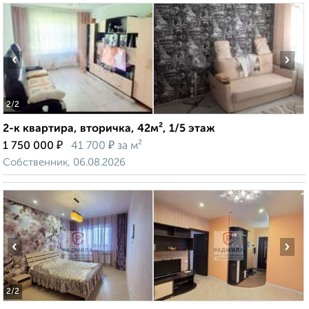
‹
›
2
/2
2-к квартира, вторичка, 42м², 1/5 этаж
₽
₽
1 750 000
41 700
за м²
Собственник, 06.08.2026
‹
›
2
/2