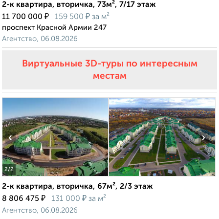
2-к квартира, вторичка, 73м², 7/17 этаж
₽
₽
11 700 000
159 500
за м²
проспект Красной Армии 247
Агентство, 06.08.2026
Виртуальные 3D-туры по интересным
местам
‹
›
2
/2
2-к квартира, вторичка, 67м², 2/3 этаж
₽
₽
8 806 475
131 000
за м²
Агентство, 06.08.2026