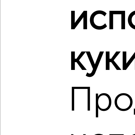
исп
2
/2
2-к квартира, строящийся дом, 64м², 3/3 этаж
₽
₽
9 405 400
148 000
за м²
ЖК Троицкая слобода, квартал Троицкая слобода
куки
Агентство, 06.08.2026
‹
›
Про
2
/2
2-к квартира, вторичка, 52м², 4/5 этаж
₽
₽
6 200 000
119 700
за м²
Карла Либкнехта 9/38
Агентство, 06.08.2026