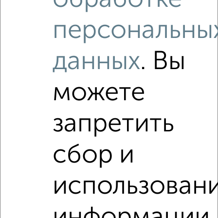
1 / 1
персональны
Как купить двухкомнатную квартиру, c площадью до 40
м² в Подмосковье, Сергиевом Посаде на сайте Сергиев
Посад-недвижимость?
данных
. Вы
Используя удобную форму поиска с множеством
фильтров и сортировкой по параметрам, вы можете
подобрать для покупки двухкомнатную квартиру, c
можете
площадью до 40 м² в Подмосковье, Сергиевом Посаде.
Найденные предложения: 8 объявлений, можно
запретить
посмотреть в виде списка или на карте, с описанием,
расположением, ценой и другими подробностями.
сбор и
Подберите подходящую недвижимость из предложений
от собственников, риэлторов, застройщиков и агенств
недвижимости, связаться с ними можно по телефону или
использован
написать сообщение в любом удобном для вас
мессенджере, это безопасно и бесплатно.
Для покупки квартиры доступна ипотека от крупнейших
информации
банков России: СберБанк, ВТБ, Альфа-Банк,