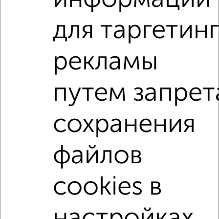
Россельхозбанк, Совкомбанк, Т-Банк, Росбанк, Почта
Банк на сумму от 400 000 до 120 000 000 рублей сроком
для таргетин
до 30 лет.
Сайт работает во многих городах России.
рекламы
Сколько стоит купить двухкомнатную квартиру в
Подмосковье, Сергиевом Посаде?
путем запрет
Цена недвижимости: мин. от
4500000
руб. до макс.
11600000
руб.
сохранения
Средняя цена:
7513310
руб.
Цена за м2: от
121621
руб. до
154666
руб.
файлов
Средняя цена за м2:
147319
руб.
Площадь: от
37
м2 до
75
м2
cookies в
Средняя площадь:
51
м2
настройках