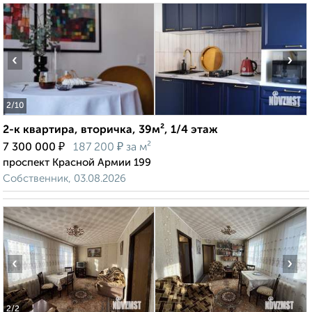
‹
›
2
/10
2-к квартира, вторичка, 39м², 1/4 этаж
₽
₽
7 300 000
187 200
за м²
проспект Красной Армии 199
Собственник, 03.08.2026
‹
›
2
/2