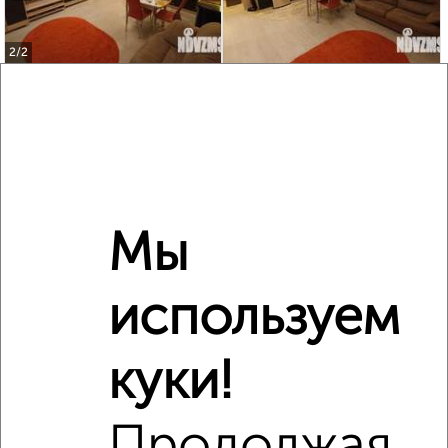
2
/2
2-к квартира, вторичка, 44м², 4/6 этаж
₽
₽
7 548 000
170 000
за м²
ЖК Эко-Парк Вифанские Пруды, Фестивальная 23
Собственник, 07.08.2026
Мы
‹
›
используем
2
/2
куки!
3-к квартира, вторичка, 75м², 2/14 этаж
₽
₽
11 600 000
154 300
за м²
мкр. Углич, Новоугличское шоссе 56
Продолжая