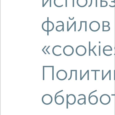
исполь
культуры
файлов
‹
›
«cookie
2
/2
2-к квартира, вторичка, 41м², 2/3 этаж
Полити
₽
₽
4 800 000
116 000
за м²
мкр. Звёздочка, Железнодорожная 24
Собственник, 02.08.2026
обрабо
‹
›