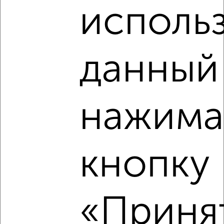
исполь
‹
›
данный 
2
/10
2-к квартира, вторичка, 39м², 1/4 этаж
нажима
₽
₽
7 300 000
187 200
за м²
проспект Красной Армии 199
Собственник, 03.08.2026
кнопку
‹
›
«Принят