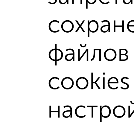
мессенджере, это безопасно и бесплатно.
Для покупки квартиры доступна ипотека от крупнейших
сохран
банков России: СберБанк, ВТБ, Альфа-Банк,
Россельхозбанк, Совкомбанк, Т-Банк, Росбанк, Почта
Банк на сумму от 400 000 до 120 000 000 рублей сроком
до 30 лет.
файлов
Сайт работает во многих городах России.
Сколько стоит купить двухкомнатную квартиру в
Подмосковье, Сергиевом Посаде?
cookies
Цена недвижимости: мин. от
1750000
руб. до макс.
13500000
руб.
Средняя цена:
6978263
руб.
настро
Цена за м2: от
47297
руб. до
210937
руб.
Средняя цена за м2:
155072
руб.
Площадь: от
37
м2 до
64
м2