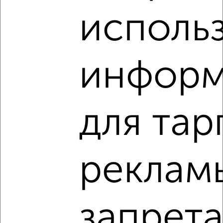
исполь
1 / 1
Как купить двухкомнатную квартиру, без посредников,
инфор
от собственника в Подмосковье, Сергиевом Посаде на
сайте Сергиев Посад-недвижимость?
Используя удобную форму поиска с множеством
фильтров и сортировкой по параметрам, вы можете
для тар
подобрать для покупки двухкомнатную квартиру, без
посредников, от собственника в Подмосковье,
Сергиевом Посаде.
Найденные предложения: 38 объявлений, можно
реклам
посмотреть в виде списка или на карте, с описанием,
расположением, ценой и другими подробностями.
Подберите подходящую недвижимость из предложений
от собственников, риэлторов, застройщиков и агенств
запрет
недвижимости, связаться с ними можно по телефону или
написать сообщение в любом удобном для вас