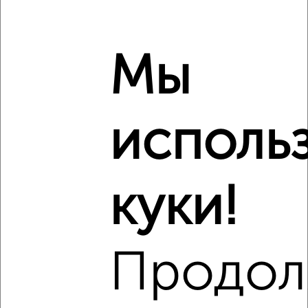
‹
›
2
/2
Мы
2-к квартира, вторичка, 60м², 15/15 этаж
₽
₽
6 400 000
106 100
за м²
ЖК Благовест, Ярославское шоссе 8Б
исполь
Собственник, 05.08.2026
куки!
‹
›
2
/10
Продол
2-к квартира, вторичка, 45м², 7/9 этаж
₽
₽
6 800 000
150 500
за м²
Собственник, 05.08.2026