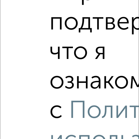
2
/2
2-к квартира, вторичка, 51м², 5/9 этаж
подтве
₽
₽
8 990 000
176 700
за м²
мкр. Ферма, Ясная 6
Собственник, 03.08.2026
что я
‹
›
ознаком
2
/2
с
Поли
2-к квартира, вторичка, 52м², 16/16 этаж
₽
₽
11 999 000
231 700
за м²
ЖК Архимед, Инженерная 8
Собственник, 03.08.2026
Виртуальные 3D-туры по музеям и объектам