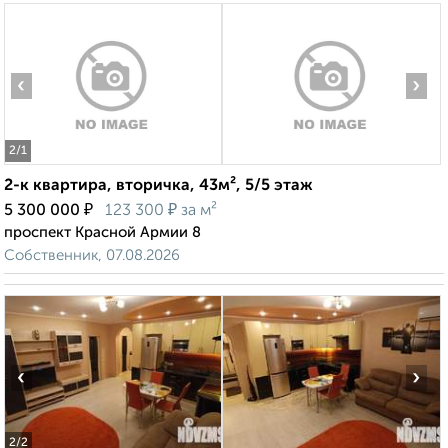
‹
›
2
/1
2-к квартира, вторичка, 43м², 5/5 этаж
₽
₽
5 300 000
123 300
за м²
проспект Красной Армии 8
Собственник, 07.08.2026
‹
›
2
/2