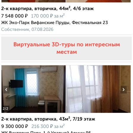
2-к квартира, вторичка, 44м², 4/6 этаж
₽
₽
7 548 000
170 000
за м²
ЖК Эко-Парк Вифанские Пруды, Фестивальная 23
Собственник, 07.08.2026
Виртуальные 3D-туры по интересным
местам
‹
›
2
/2
2-к квартира, вторичка, 43м², 7/19 этаж
₽
₽
9 300 000
216 300
за м²