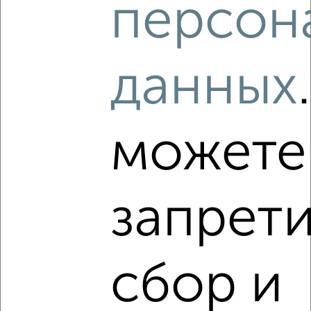
персон
2
/2
2-к квартира, вторичка, 37м², 4/5 этаж
данных
₽
₽
5 800 000
159 000
за м²
мкр. Углич, Дружбы 6А
Собственник, 02.08.2026
можете
‹
›
запрети
2
/10
2-к квартира, вторичка, 43м², 5/5 этаж
сбор и
₽
₽
6 560 000
152 600
за м²
проспект Красной Армии 8
Собственник, 02.08.2026