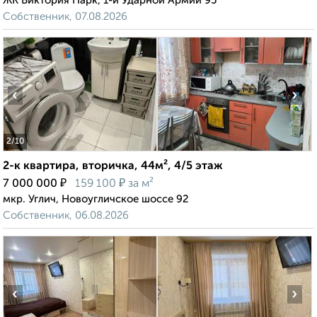
ЖК Виктория Парк, 1-й Ударной Армии 95
Собственник, 07.08.2026
‹
›
2
/10
2-к квартира, вторичка, 44м², 4/5 этаж
₽
₽
7 000 000
159 100
за м²
мкр. Углич, Новоугличское шоссе 92
Собственник, 06.08.2026
‹
›