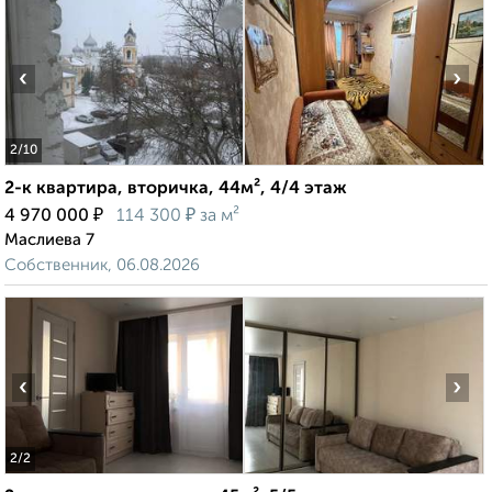
‹
›
2
/10
2-к квартира, вторичка, 44м², 4/4 этаж
₽
₽
4 970 000
114 300
за м²
Маслиева 7
Собственник, 06.08.2026
‹
›
2
/2