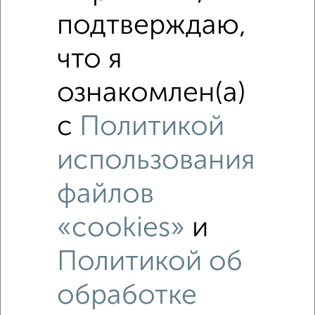
подтверждаю,
что я
ознакомлен(а)
с
Политикой
использования
файлов
«cookies»
и
Рядом, с меньшей ценой
Политикой об
Недалеко от Клубная 3 с ценой ниже
обработке