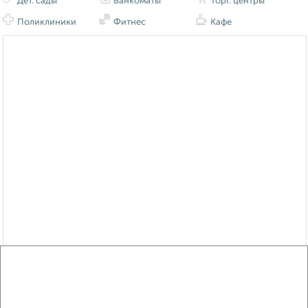
Дет. сады
Банкоматы
Торг. центры
Поликлиники
Фитнес
Кафе