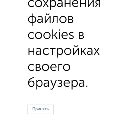
сохранения
в кирпичном доме
с раздельным санузлом
файлов
площадью до 50 м²
С шумоизоляцией
cookies в
↑ НАВЕРХ К МЕНЮ
настройках
Однокомнатные
Двухкомнатные
Трехкомнатные
4‑комнатные
Квартиры студии
От застройщика
Без посредников
Вторичное жилье
своего
В новостройке
В строящемся доме
В новом доме
браузера.
Контакты
Политика конфиденциальности
Пользовательское соглашение
Сергиев Посад, проспект Красной Армии 171
© 2015–2026
Сайт-доска объявлений недвижимости
О проекте
Реклама на портале
Новости
Статьи
Блог
Риэлторы
Агентства
Принять
Застройщики
Ипотечный калькулятор
Консультации по недвижимости
Разместить объявление
Скачать приложение
Соцсети (vk.com | t.me | dzen.ru)