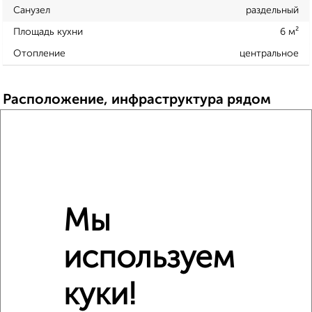
Санузел
раздельный
Площадь кухни
6 м²
Отопление
центральное
Расположение, инфраструктура рядом
Школы
Продукты
Аптеки
Дет. сады
Банкоматы
Торг. центры
Поликлиники
Фитнес
Кафе
Мы
используем
куки!