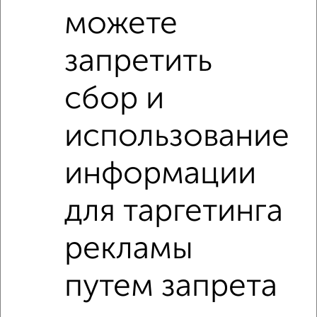
можете
запретить
сбор и
Рядом, с меньшей ценой
Недалеко от Ярославское шоссе 23 с ценой ниже
использование
информации
3-к квартиры
Поиск по схожим параметрам:
для таргетинга
на улице Ярославское шоссе
без посредников
рекламы
не первый этаж
не последний этаж
в малоэтажном доме
с балконом
путем запрета
с центральным отоплением
Вторичное жилье