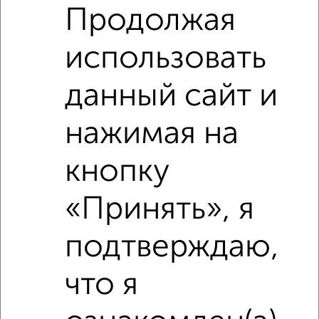
Продолжая
использовать
данный сайт и
нажимая на
кнопку
Сравнение средних цен
3‑комнатные квартиры с похожей площадью ±10%
«Принять», я
₽
7 150 000
подтверждаю,
₽
7 600 000
что я
₽
7 150 000