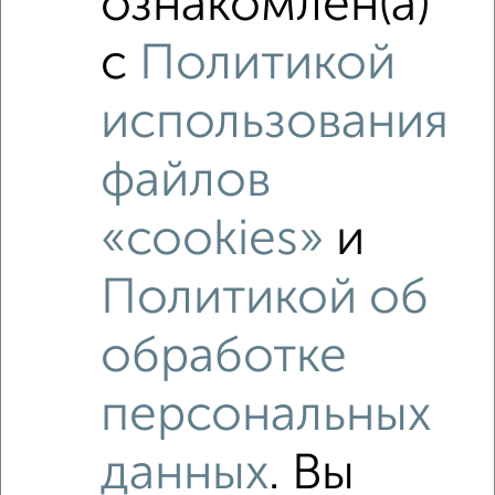
ознакомлен(а)
Средняя цена район
Это предложение
с
Политикой
Средняя цена по городу
использования
Похожие предложения рядом
3‑комнатные квартиры недалеко от Ярославское шоссе
файлов
23
«cookies»
и
Политикой об
обработке
персональных
данных
. Вы