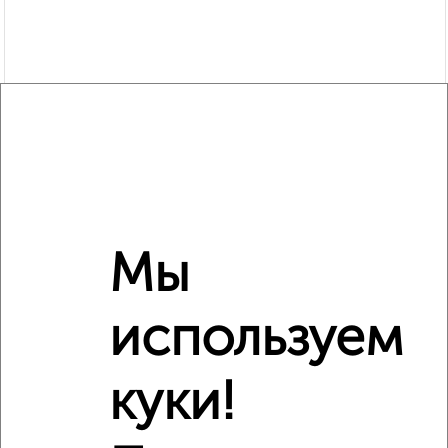
Сравнение средних цен
2‑комнатные квартиры с похожей площадью ±10%
Мы
₽
8 740 000
используем
₽
8 800 000
куки!
₽
8 740 000