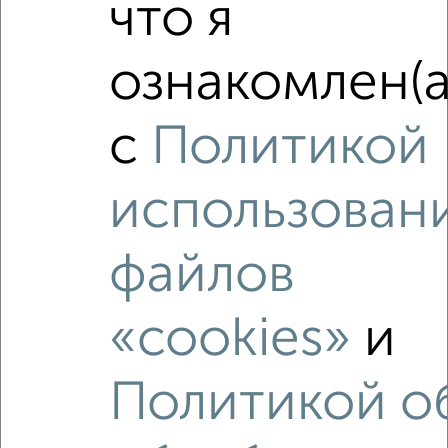
что я
ознакомлен(а
Рядом, с меньшей ценой
с
Политикой
Недалеко от Фестивальная 23с2 с ценой ниже
использован
файлов
‹
›
«cookies»
и
2
/10
2-к квартира, вторичка, 45м², 7/9 этаж
Политикой о
₽
₽
6 800 000
150 500
за м²
Собственник, 09.08.2026