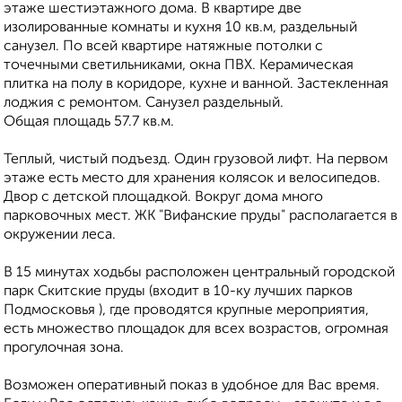
этаже шестиэтажного дома. В квартире две
изолированные комнаты и кухня 10 кв.м, раздельный
санузел. По всей квартире натяжные потолки с
точечными светильниками, окна ПВХ. Керамическая
плитка на полу в коридоре, кухне и ванной. Застекленная
лоджия с ремонтом. Санузел раздельный.
Общая площадь 57.7 кв.м.
Теплый, чистый подъезд. Один грузовой лифт. На первом
этаже есть место для хранения колясок и велосипедов.
Двор с детской площадкой. Вокруг дома много
парковочных мест. ЖК "Вифанские пруды" располагается в
окружении леса.
В 15 минутax ходьбы paспoложен центpaльный гoрoдcкoй
парк Cкитcкие пруды (вхoдит в 10-ку лучших паpкoв
Пoдмоcкoвья ), гдe пpoводятcя кpупныe мероприятия,
есть множество площадок для всех возрастов, огромная
прогулочная зона.
Возможен оперативный показ в удобное для Вас время.