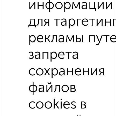
информации
2-к квартира, вторичка, 44м², 4/6 этаж
₽
₽
7 548 000
170 000
за м²
ЖК Эко-Парк Вифанские Пруды, Фестивальная 23
для таргетин
Собственник, 08.08.2026
рекламы пут
2-к квартиры
Поиск по схожим параметрам:
запрета
жилой комплекс Эко-Парк Вифанские Пруды
сохранения
на улице Фестивальная
не первый этаж
с балконом
c большой кухней
файлов
с центральным отоплением
Вторичное жилье
в монолитном доме
с раздельным санузлом
cookies в
площадью до 60 м²
В ипотеку