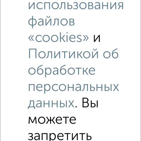
использования
файлов
«cookies»
и
Политикой об
Рядом, с меньшей ценой
обработке
Недалеко от Толстого 1б с ценой ниже
персональных
данных
. Вы
‹
›
можете
2
/2
запретить
2-к квартира, вторичка, 41м², 3/4 этаж