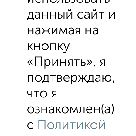
данный сайт и
₽
5 530 000
нажимая на
Средняя цена район
Это предложение
Средняя цена по городу
кнопку
«Принять», я
Похожие предложения рядом
2‑комнатные квартиры недалеко от Толстого 1б
подтверждаю,
что я
ознакомлен(а)
с
Политикой