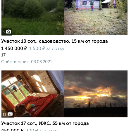
5
Участок 10 сот., садоводство, 15 км от города
₽
₽
1 450 000
1 500
за сотку
17
Собственник, 03.03.2021
11
Участок 17 сот., ИЖС, 35 км от города
₽
₽