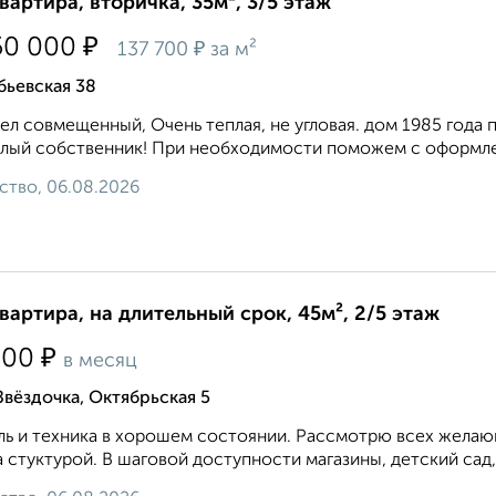
квартира, вторичка, 35м², 3/5 этаж
₽
50 000
₽
137 700
за м²
бьевская 38
ел совмещенный, Очень теплая, не угловая. дом 1985 года
лый собственник! При необходимости поможем с оформле
ство, 06.08.2026
квартира, на длительный срок, 45м², 2/5 этаж
₽
500
в месяц
Звёздочка, Октябрьская 5
ь и техника в хорошем состоянии. Рассмотрю всех желающ
 стуктурой. В шаговой доступности магазины, детский сад,