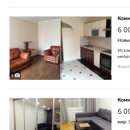
Комн
6 0
Новы
Исклю
мебел
Агент
4
Комн
6 0
мкр. 