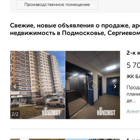
Производственное помещение
Свежие, новые объявления о продаже, а
недвижимость в Подмосковье, Сергиево
2-к 
5 7
ЖК Бл
‹
›
Прода
плани
де...
Агент
2
/2