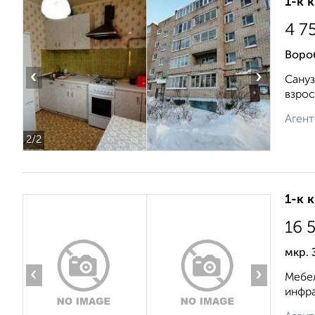
1-к 
4 7
Воро
‹
›
Сануз
взрос
Агент
2
/2
1-к 
16 
мкр. 
‹
›
Мебел
инфра