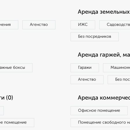
Аренда земельных 
чения
Агенство
ИЖС
Садоводст
Без посредников
Аренда гаржей, м
ражные боксы
Гаражи
Машиноме
Агенство
Без по
и (0)
Аренда коммерчес
Офисное помещение
ое помещение
Помещение свободного н