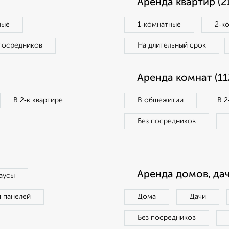
Аренда квартир (2
ные
1‑комнатные
2‑к
посредников
На длительный срок
Аренда комнат (11
В 2‑к квартире
В общежитии
В 2
Без посредников
Аренда домов, дач
аусы
п панелей
Дома
Дачи
Без посредников