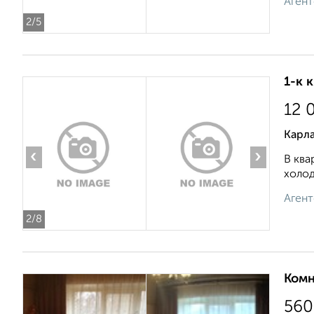
Агент
2
/5
1-к 
12 
Карла
‹
›
В ква
холод
Агент
2
/8
Комн
560