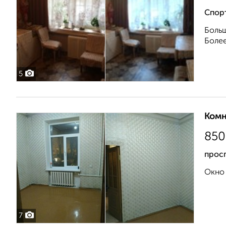
Спор
Больш
Более
5
Комн
850
прос
Окно 
7