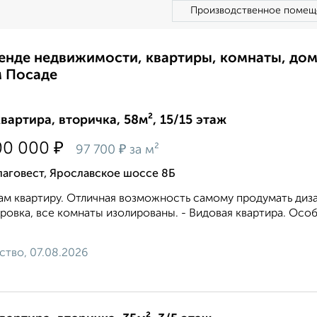
Производственное помещ
ренде недвижимости, квартиры, комнаты, до
м Посаде
квартира, вторичка, 58м², 15/15 этаж
₽
00 000
₽
97 700
за м²
аговест, Ярославское шоссе 8Б
м квартиру. Отличная возможность самому продумать диза
ровка, все комнаты изолированы. - Видовая квартира. Осо
ство, 07.08.2026