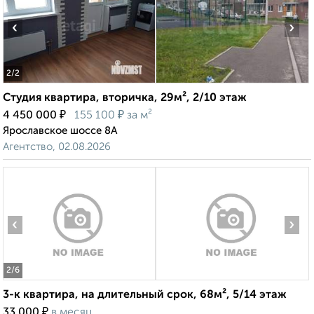
‹
›
2
/2
Студия квартира, вторичка, 29м², 2/10 этаж
₽
₽
4 450 000
155 100
за м²
Ярославское шоссе 8А
Агентство, 02.08.2026
‹
›
2
/6
3-к квартира, на длительный срок, 68м², 5/14 этаж
₽
33 000
в месяц