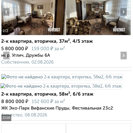
‹
›
2
/2
2-к квартира, вторичка, 37м², 4/5 этаж
₽
₽
5 800 000
159 000
за м²
‹
›
мкр. Углич, Дружбы 6А
Собственник, 02.08.2026
2-к квартира, вторичка, 58м², 6/6 этаж
₽
₽
8 800 000
152 600
за м²
ЖК Эко-Парк Вифанские Пруды, Фестивальная 23с2
Агентство, 08.08.2026
2
/10