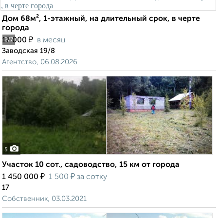
Дом 68м², 1-этажный, на длительный срок, в черте
города
₽
17 000
в месяц
2
/7
Заводская 19/8
Агентство, 06.08.2026
5
Участок 10 сот., садоводство, 15 км от города
₽
₽
1 450 000
1 500
за сотку
17
Собственник, 03.03.2021