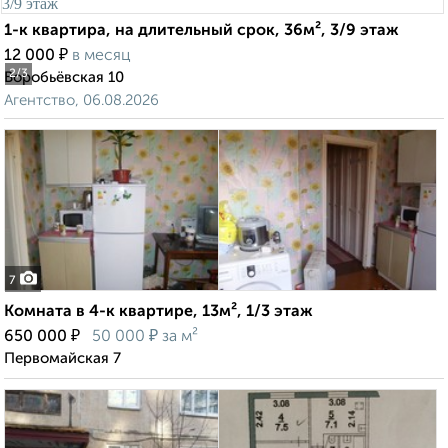
1-к квартира, на длительный срок, 36м², 3/9 этаж
₽
12 000
в месяц
2
/3
Воробьёвская 10
Агентство, 06.08.2026
7
Комната в 4-к квартире, 13м², 1/3 этаж
₽
₽
650 000
50 000
за м²
Первомайская 7