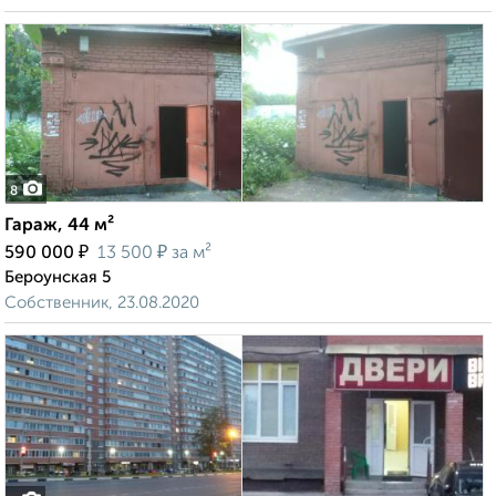
8
Гараж, 44 м²
₽
₽
590 000
13 500
за м²
Бероунская 5
Собственник, 23.08.2020