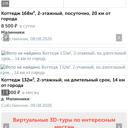
2
/8
Коттедж 168м², 2-этажный, посуточно, 20 км от
города
₽
8 500
в сутки
Малинники
‹
›
Собственник, 08.08.2026
Коттедж 132м², 2-этажный, на длительный срок, 14 км
от города
₽
70 000
в месяц
2
/8
д. Малинники
Собственник, 09.08.2026
Виртуальные 3D-туры по интересным
‹
›
местам