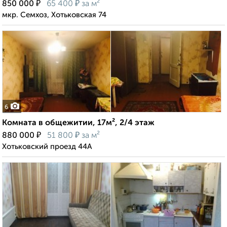
₽
₽
850 000
65 400
за м²
мкр. Семхоз, Хотьковская 74
6
Комната в общежитии, 17м², 2/4 этаж
₽
₽
880 000
51 800
за м²
Хотьковский проезд 44А