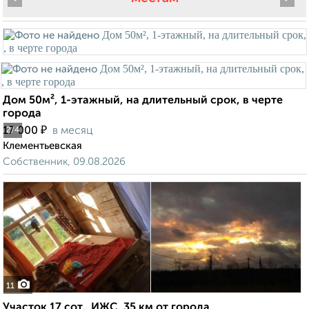
Дом 50м², 1-этажный, на длительный срок, в черте
города
₽
17 000
в месяц
2
/4
Клементьевская
Собственник, 09.08.2026
11
Участок 17 сот., ИЖС, 35 км от города