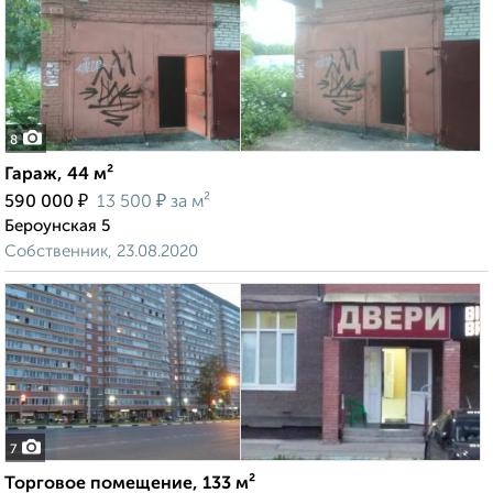
8
Гараж, 44 м²
₽
₽
590 000
13 500
за м²
Бероунская 5
Собственник, 23.08.2020
7
Торговое помещение, 133 м²