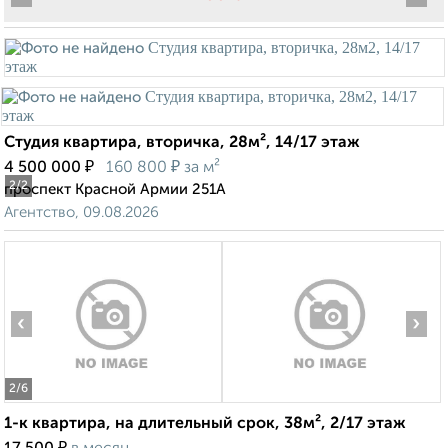
Студия квартира, вторичка, 28м², 14/17 этаж
₽
₽
4 500 000
160 800
за м²
2
/2
проспект Красной Армии 251А
Агентство, 09.08.2026
‹
›
2
/6
1-к квартира, на длительный срок, 38м², 2/17 этаж
₽