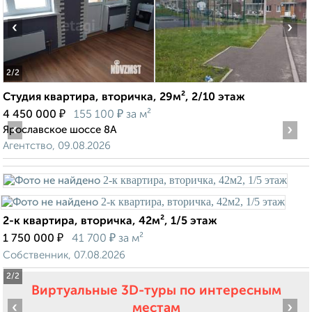
‹
›
2
/2
Студия квартира, вторичка, 29м², 2/10 этаж
₽
₽
4 450 000
155 100
за м²
‹
›
Ярославское шоссе 8А
Агентство, 09.08.2026
2-к квартира, вторичка, 42м², 1/5 этаж
₽
₽
1 750 000
41 700
за м²
Собственник, 07.08.2026
2
/2
Виртуальные 3D-туры по интересным
‹
›
местам