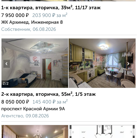
1-к квартира, вторичка, 39м², 11/17 этаж
₽
₽
7 950 000
203 900
за м²
ЖК Архимед, Инженерная 8
Собственник, 06.08.2026
‹
›
2
/2
2-к квартира, вторичка, 55м², 1/5 этаж
₽
₽
8 050 000
145 400
за м²
проспект Красной Армии 9А
Агентство, 09.08.2026