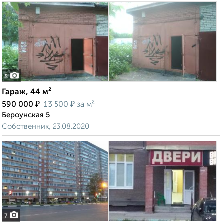
8
Гараж, 44 м²
₽
₽
590 000
13 500
за м²
Бероунская 5
Собственник, 23.08.2020
7