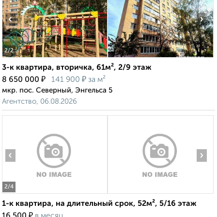
‹
›
2
/2
3-к квартира, вторичка, 61м², 2/9 этаж
₽
₽
8 650 000
141 900
за м²
мкр. пос. Северный, Энгельса 5
Агентство, 06.08.2026
‹
›
2
/4
1-к квартира, на длительный срок, 52м², 5/16 этаж
₽
16 500
в месяц