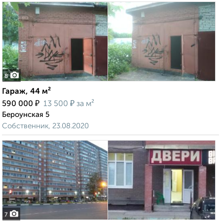
8
Гараж, 44 м²
₽
₽
590 000
13 500
за м²
Бероунская 5
Собственник, 23.08.2020
7