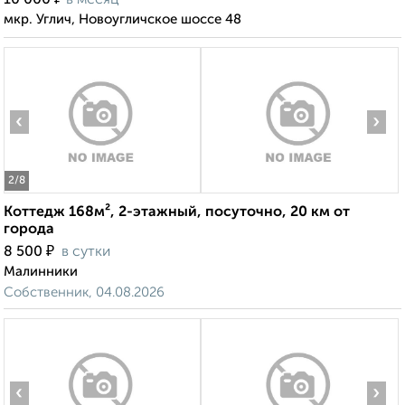
10 000
в месяц
мкр. Углич, Новоугличское шоссе 48
‹
›
2
/8
Коттедж 168м², 2-этажный, посуточно, 20 км от
города
₽
8 500
в сутки
Малинники
Собственник, 04.08.2026
‹
›