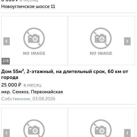
8 000
в месяц
Новоугличское шоссе 11
‹
›
2
/8
Дом 55м², 2-этажный, на длительный срок, 60 км от
города
₽
25 000
в месяц
мкр. Семхоз, Первомайская
Собственник, 03.08.2026
‹
›