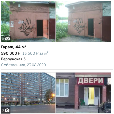
8
Гараж, 44 м²
₽
₽
590 000
13 500
за м²
Бероунская 5
Собственник, 23.08.2020
7