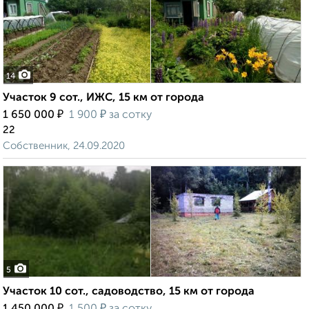
14
Участок 9 сот., ИЖС, 15 км от города
₽
₽
1 650 000
1 900
за сотку
22
Собственник, 24.09.2020
5
Участок 10 сот., садоводство, 15 км от города
₽
₽