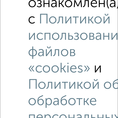
ознакомлен(а
Это предложение
Средняя цена по городу
с
Политикой
Похожие предложения рядом
использовани
2‑комнатные квартиры недалеко от Мира 7
файлов
«cookies»
и
Политикой о
обработке
персональны