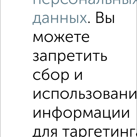
данных
. Вы
Рядом, с меньшей ценой
можете
Недалеко от Мира 7 с ценой ниже
запретить
сбор и
‹
›
использован
2
/2
2-к квартира, вторичка, 42м², 1/5 этаж
информации
₽
₽
4 100 000
97 700
за м²
мкр. Ферма, Юности 2
для таргетинг
Агентство, 04.08.2026