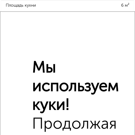
Площадь кухни
6 м²
Отопление
центральное
Расположение, инфраструктура рядом
Школы
Продукты
Аптеки
Дет. сады
Банкоматы
Торг. центры
Мы
Поликлиники
Фитнес
Кафе
используем
куки!
Продолжая