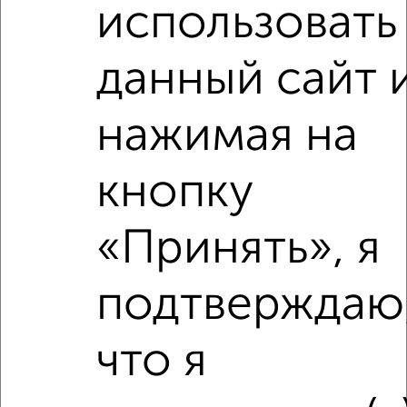
использовать
данный сайт 
нажимая на
кнопку
Сравнение средних цен
2‑комнатные квартиры с похожей площадью ±10%
«Принять», я
₽
5 470 000
подтверждаю
₽
4 300 000
что я
₽
5 470 000
Средняя цена район