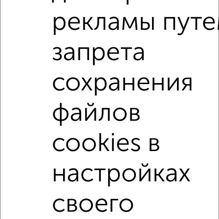
рекламы пут
2-к квартиры
Поиск по схожим параметрам:
запрета
микрорайон Ферма
на улице Мира
не первый этаж
в малоэтажном доме
с балконом
сохранения
с центральным отоплением
Вторичное жилье
в панельном доме
с раздельным санузлом
файлов
Цена до 4 500 000 руб.
площадью до 50 м²
cookies в
В ипотеку
С земельным участком
настройках
↑ НАВЕРХ К МЕНЮ
Однокомнатные
Двухкомнатные
Трехкомнатные
4‑комнатные
своего
Квартиры студии
От застройщика
Без посредников
Вторичное жилье
В новостройке
В строящемся доме
В новом доме