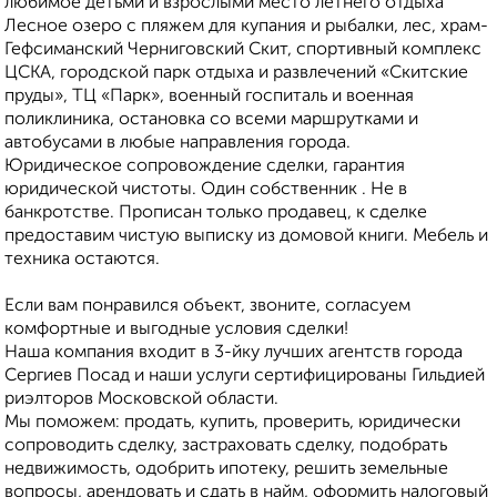
любимое детьми и взрослыми место летнего отдыха
Лесное озеро с пляжем для купания и рыбалки, лес, храм-
Гефсиманский Черниговский Скит, спортивный комплекс
ЦСКА, городской парк отдыха и развлечений «Скитские
пруды», ТЦ «Парк», военный госпиталь и военная
поликлиника, остановка со всеми маршрутками и
автобусами в любые направления города.
Юридическое сопровождение сделки, гарантия
юридической чистоты. Один собственник . Не в
банкротстве. Прописан только продавец, к сделке
предоставим чистую выписку из домовой книги. Мебель и
техника остаются.
Если вам понравился объект, звоните, согласуем
комфортные и выгодные условия сделки!
Наша компания входит в 3-йку лучших агентств города
Сергиев Посад и наши услуги сертифицированы Гильдией
риэлторов Московской области.
Мы поможем: продать, купить, проверить, юридически
сопроводить сделку, застраховать сделку, подобрать
недвижимость, одобрить ипотеку, решить земельные
вопросы, арендовать и сдать в найм, оформить налоговый